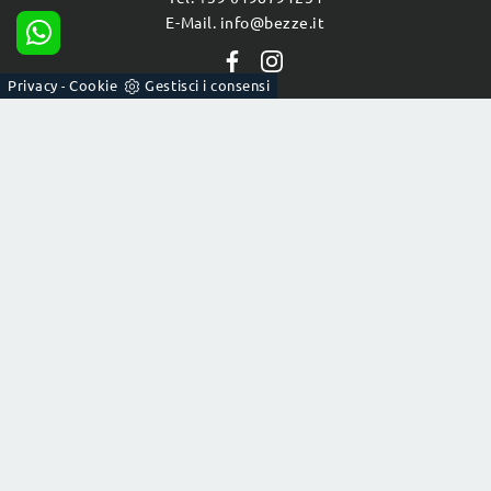
E-Mail. info@bezze.it
Privacy
Cookie
Gestisci i consensi
-
CUCINE
Cucine Moderne
Cucine Classiche
Cucine Shabby Chic
ARREDAMENTO CASA
Pareti Attrezzate
Salotti
Tavoli
Letti
Arredo Bagno
ACCESSORI CASA
Complementi
Materassi