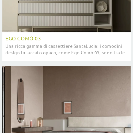
EGO COMÒ 03
Una ricca gamma di cassettiere SantaLucia: i comodini
design in laccato opaco, come Ego Comò 03, sono tra le
soluzioni più esclusive.