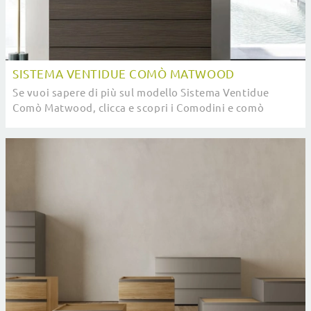
SISTEMA VENTIDUE COMÒ MATWOOD
Se vuoi sapere di più sul modello Sistema Ventidue
Comò Matwood, clicca e scopri i Comodini e comò
SantaLucia ideali per la tua camera da letto.