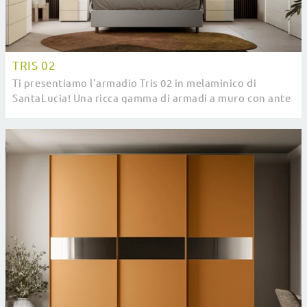
TRIS 02
Ti presentiamo l'armadio Tris 02 in melaminico di
SantaLucia! Una ricca gamma di armadi a muro con ante
scorrevoli.