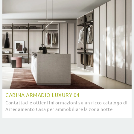
CABINA ARMADIO LUXURY 04
Contattaci e ottieni informazioni su un ricco catalogo di
Arredamento Casa per ammobiliare la zona notte
avendo a disposizione mobili contenitori in ...