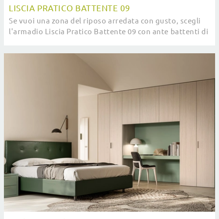
LISCIA PRATICO BATTENTE 09
Se vuoi una zona del riposo arredata con gusto, scegli
l'armadio Liscia Pratico Battente 09 con ante battenti di
SantaLucia!