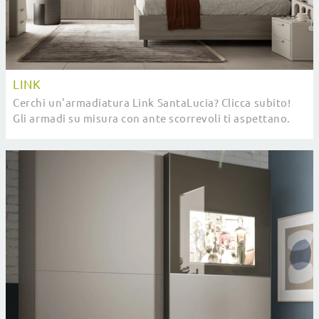
LINK
Cerchi un'armadiatura Link SantaLucia? Clicca subito!
Gli armadi su misura con ante scorrevoli ti aspettano.