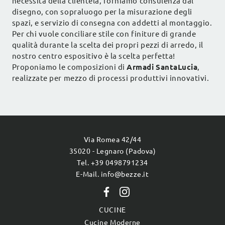
necessità della clientela, forniamo consulenza dal
disegno, con sopraluogo per la misurazione degli
spazi, e servizio di consegna con addetti al montaggio.
Per chi vuole conciliare stile con finiture di grande
qualità durante la scelta dei propri pezzi di arredo, il
nostro centro espositivo è la scelta perfetta!
Proponiamo le composizioni di
Armadi
SantaLucia
,
realizzate per mezzo di processi produttivi innovativi.
Via Romea 42/44
35020 - Legnaro (Padova)
Tel. +39 0498791234
E-Mail. info@bezze.it
CUCINE
Cucine Moderne