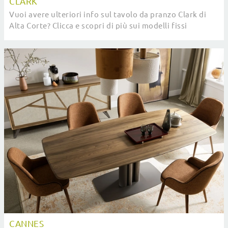
CLARK
Vuoi avere ulteriori info sul tavolo da pranzo Clark di
Alta Corte? Clicca e scopri di più sui modelli fissi
dell'azienda.
CANNES