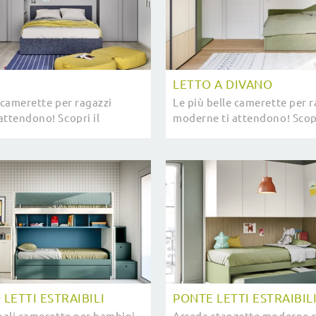
LETTO A DIVANO
 camerette per ragazzi
Le più belle camerette per r
attendono! Scopri il
moderne ti attendono! Scopr
l di Nidi.
modello Letto a Divano di N
LETTI ESTRAIBILI
PONTE LETTI ESTRAIBIL