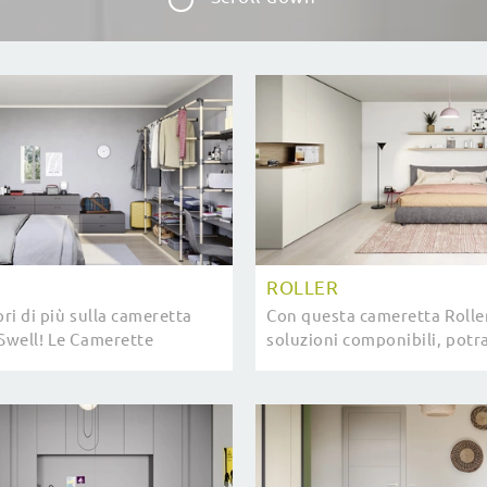
ROLLER
pri di più sulla cameretta
Con questa cameretta Roller 
 Swell! Le Camerette
soluzioni componibili, potra
 Nidi ti attendono.
stanze moderne per ragazzi