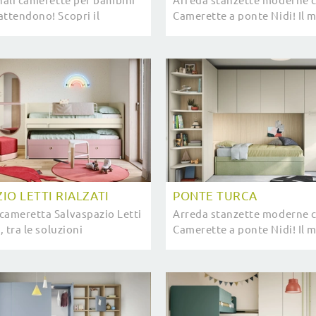
inali camerette per bambini
Arreda stanzette moderne c
attendono! Scopri il
Camerette a ponte Nidi! Il 
alco Letti Estraibili di
Ponte Letti Estraibili in me
per ragazzi.
IO LETTI RIALZATI
PONTE TURCA
cameretta Salvaspazio Letti
Arreda stanzette moderne c
, tra le soluzioni
Camerette a ponte Nidi! Il 
, potrai arredare stanze
Ponte Turca in melaminico 
r bambine.
ragazzi.