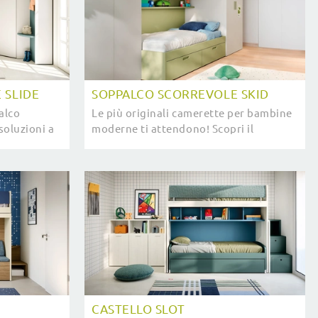
 SLIDE
SOPPALCO SCORREVOLE SKID
alco
Le più originali camerette per bambine
 soluzioni a
moderne ti attendono! Scopri il
re stanze
modello Soppalco Scorrevole Skid di
Nidi.
CASTELLO SLOT