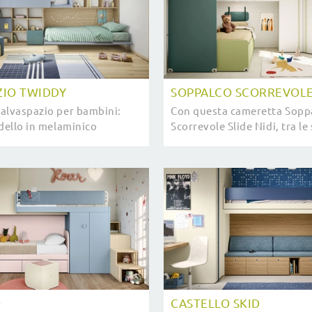
ZIO TWIDDY
SOPPALCO SCORREVOLE
alvaspazio per bambini:
Con questa cameretta Sopp
odello in melaminico
Scorrevole Slide Nidi, tra le
 Twiddy di Nidi per
soppalco, potrai ammobilia
moderne.
moderne per bambini.
O
CASTELLO SKID