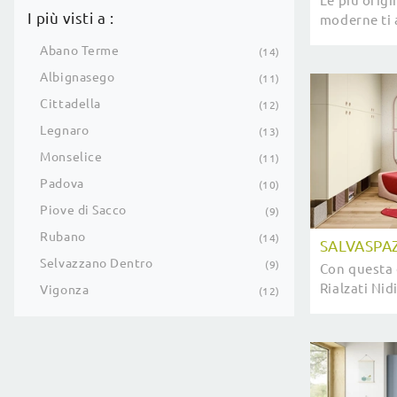
Le più orig
I più visti a :
moderne ti 
modello Sopp
Abano Terme
14
Nidi.
Albignasego
11
Cittadella
12
Legnaro
13
Monselice
11
Padova
10
Piove di Sacco
9
Rubano
14
SALVASPAZ
Selvazzano Dentro
9
Con questa 
Rialzati Nidi
Vigonza
12
salvaspazio
moderne pe