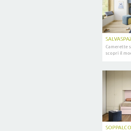
SALVASPA
Camerette s
scopri il m
Salvaspazio
stanzette 
SOPPALC