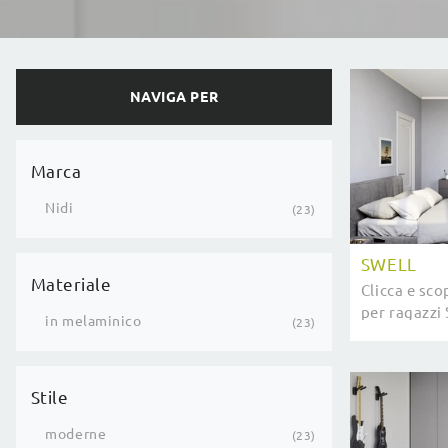
NAVIGA PER
Marca
Nidi
23
SWELL
Materiale
Clicca e sco
per ragazzi
in melaminico
23
componibili
Stile
moderne
23