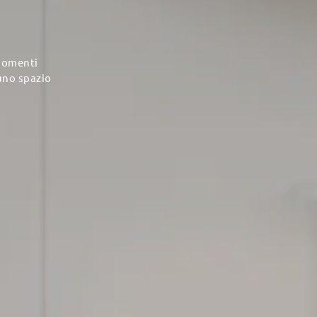
 momenti
 uno spazio