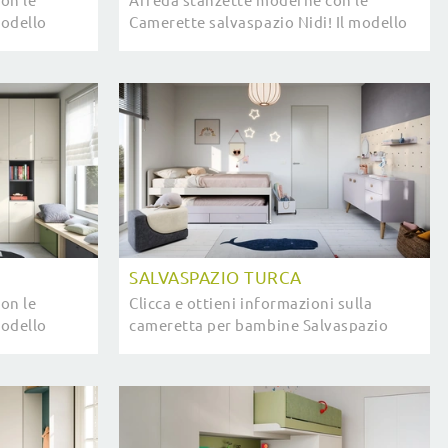
on le
Arreda stanzette moderne con le
modello
Camerette salvaspazio Nidi! Il modello
laminico è
Salvaspazio Letti Estraibili in
melaminico è per bambine.
SALVASPAZIO TURCA
on le
Clicca e ottieni informazioni sulla
modello
cameretta per bambine Salvaspazio
è per
Turca! Le Camerette salvaspazio Nidi ti
aspettano.