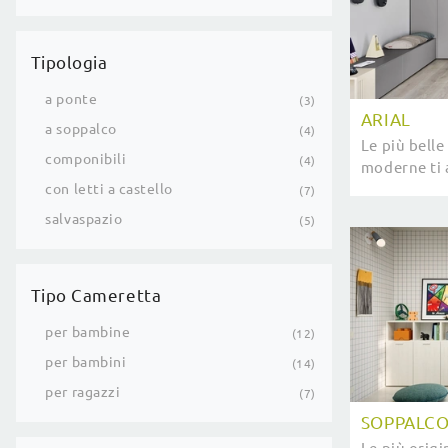
Tipologia
a ponte
3
ARIAL
a soppalco
4
Le più belle
componibili
4
moderne ti 
modello Aria
con letti a castello
7
salvaspazio
5
Tipo Cameretta
per bambine
12
per bambini
14
per ragazzi
7
SOPPALCO 