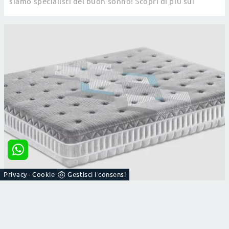
siamo specialisti del buon sonno! Scopri di più sui
Materassi in memory foam singoli.
Privacy
Cookie
Gestisci i consensi
-
GELODY MEMORY
Scopri nel nostro punto vendita i Materassi
matrimoniali: il modello Gelody Memory in memory