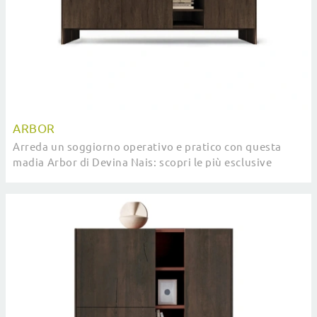
ARBOR
Arreda un soggiorno operativo e pratico con questa
madia Arbor di Devina Nais: scopri le più esclusive
Madie in legno.