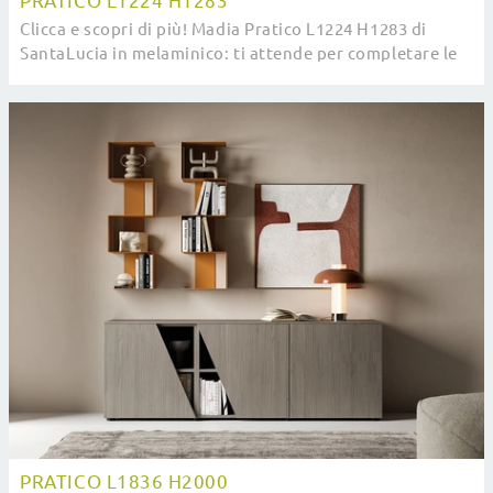
PRATICO L1224 H1283
Clicca e scopri di più! Madia Pratico L1224 H1283 di
SantaLucia in melaminico: ti attende per completare le
tue stanze moderne.
PRATICO L1836 H2000