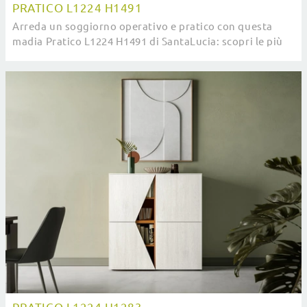
PRATICO L1224 H1491
Arreda un soggiorno operativo e pratico con questa
madia Pratico L1224 H1491 di SantaLucia: scopri le più
esclusive Madie in melaminico.