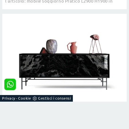
l'articolo: mobile soggiorno Pratico L2900 H1900 in
melaminico, soluzione pratica e sofisticata.
Privacy
Cookie
Gestisci i consensi
-
45 MY GLASS
Clicca e scopri di più! Madia 45 My Glass di Devina Nais
in vetro: ti attende per arricchire le tue stanze moderne.