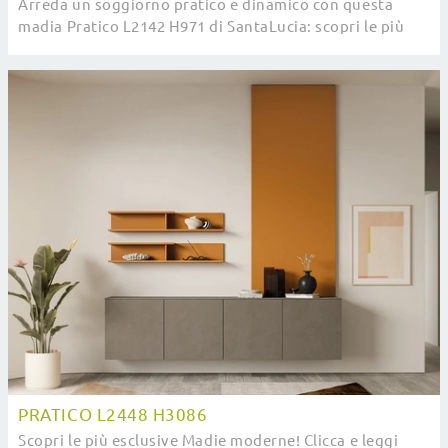
Arreda un soggiorno pratico e dinamico con questa
madia Pratico L2142 H971 di SantaLucia: scopri le più
originali Madie in melaminico.
PRATICO L2448 H3086
Scopri le più esclusive Madie moderne! Clicca e leggi