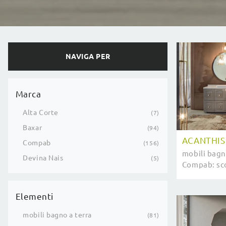
NAVIGA PER
Marca
Alta Corte
7
Baxar
94
ACANTHIS
Compab
156
mobili bagn
Devina Nais
5
Compab: sco
laccato luci
di casa.
Elementi
mobili bagno a terra
81