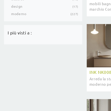
mobili bagn
design
17
marchio Com
moderno
227
l'arredo b
il bagno di 
I più visti a :
INK NK00
Arreda la s
moderno pe
NK008, mobi
in melamini