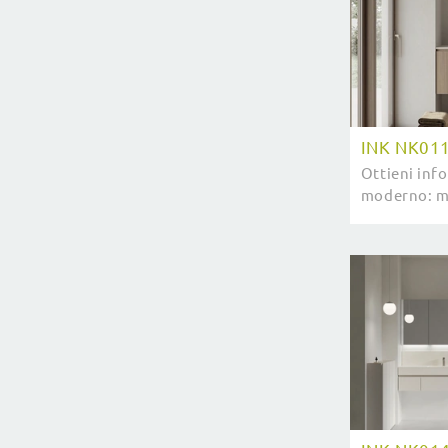
INK NK01
Ottieni inf
moderno: mo
melaminico 
di Compab t