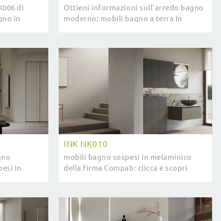
K006 di
Ottieni informazioni sull'arredo bagno
gno in
moderno: mobili bagno a terra in
a il bagno
melaminico come il modello INK NK007
di Compab ti aspettano.
INK NK010
gno
mobili bagno sospesi in melaminico
esi in
della firma Compab: clicca e scopri
o INK NK009
l'arredo bagno moderno INK NK010 per
il tuo bagno.