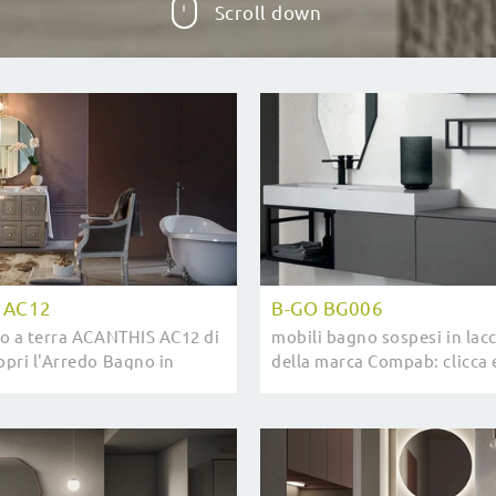
Scroll down
 AC12
B-GO BG006
o a terra ACANTHIS AC12 di
mobili bagno sospesi in lac
pri l'Arredo Bagno in
della marca Compab: clicca 
do classico e arreda il bagno
l'arredo bagno moderno B
per la stanza del benessere.