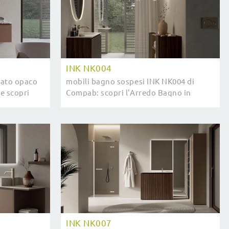
INK NK004
cato opaco
mobili bagno sospesi INK NK004 di
e scopri
Compab: scopri l'Arredo Bagno in
K NK002 per
melaminico moderno e arreda il tuo
bagno.
INK NK007