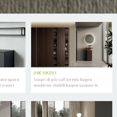
INK NK001
cato opaco
Scopri di più sull'arredo bagno
e scopri
moderno: mobili bagno sospesi in
-GO BG006
melaminico come il modello INK NK001
di Compab ti aspettano.