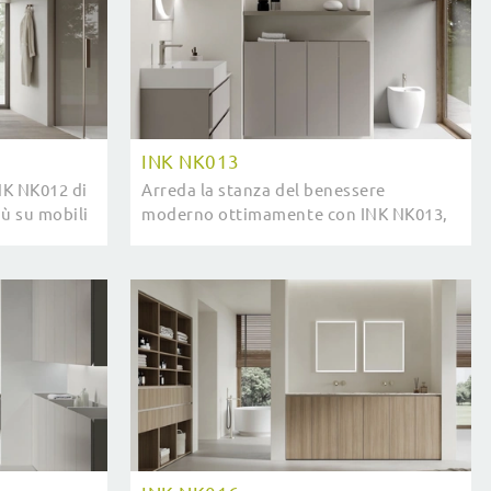
INK NK013
NK NK012 di
Arreda la stanza del benessere
iù su mobili
moderno ottimamente con INK NK013,
aco e
mobili bagno sospesi e complementi in
d.
melaminico di Compab.