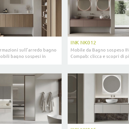
1
INK NK012
ormazioni sull'arredo bagno
Mobile da Bagno sospeso I
bili bagno sospesi in
Compab: clicca e scopri di p
come il modello INK NK011
bagno sospesi in laccato op
i attendono.
elementi accessori del bran