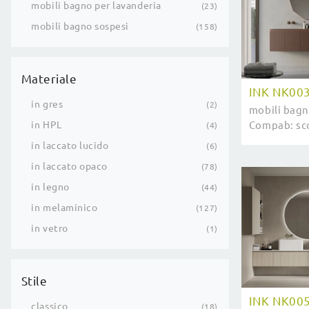
mobili bagno per lavanderia
23
mobili bagno sospesi
158
Materiale
INK NK00
in gres
2
mobili bagn
in HPL
Compab: sco
4
melaminico 
in laccato lucido
6
del benesse
in laccato opaco
78
in legno
44
in melaminico
127
in vetro
1
Stile
INK NK00
classico
18