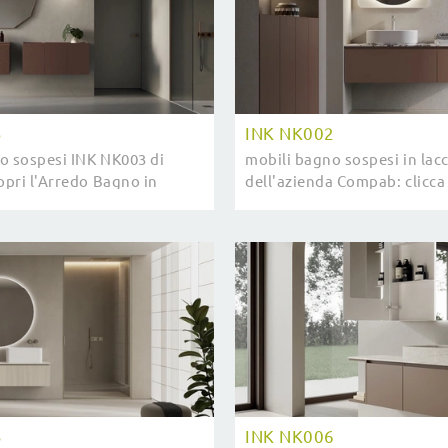
3
INK NK002
o sospesi INK NK003 di
mobili bagno sospesi in lac
pri l'Arredo Bagno in
dell'azienda Compab: clicca 
moderno e arreda la stanza
l'arredo bagno moderno IN
re.
il tuo bagno.
5
INK NK006