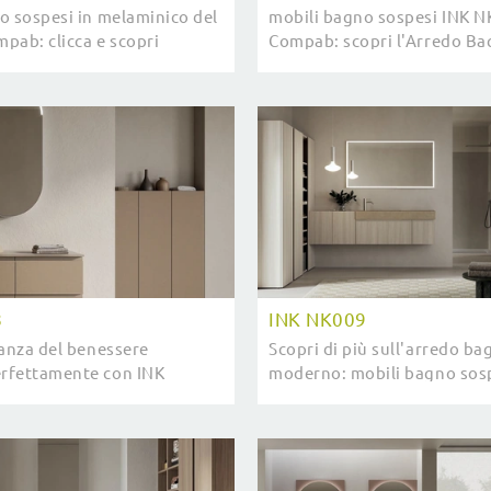
o sospesi in melaminico del
mobili bagno sospesi INK N
pab: clicca e scopri
Compab: scopri l'Arredo Ba
agno moderno INK NK005 per
melaminico moderno e arred
casa.
di casa.
8
INK NK009
tanza del benessere
Scopri di più sull'arredo ba
rfettamente con INK
moderno: mobili bagno sosp
li bagno sospesi e oggetti
melaminico come il modell
co di Compab.
di Compab ti aspettano.