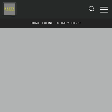
HOME
-
CUCINE
-
CUCINE MODERNE