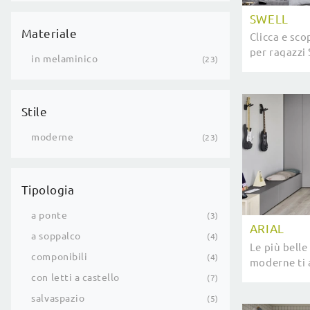
SWELL
Materiale
Clicca e sco
per ragazzi
in melaminico
23
componibili
Stile
moderne
23
Tipologia
a ponte
3
ARIAL
a soppalco
4
Le più belle
componibili
4
moderne ti 
modello Aria
con letti a castello
7
salvaspazio
5