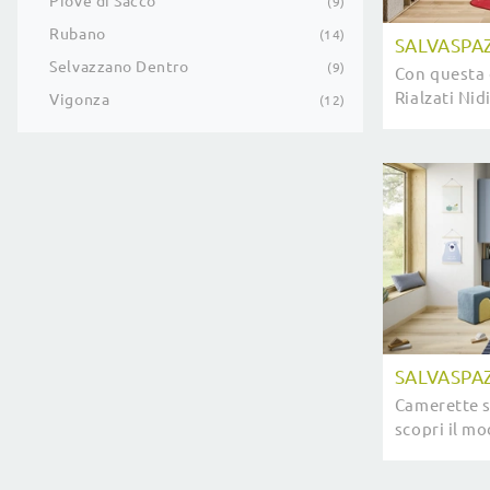
Piove di Sacco
9
Rubano
14
SALVASPAZ
Selvazzano Dentro
9
Con questa 
Rialzati Nidi
Vigonza
12
salvaspazio
moderne pe
SALVASPA
Camerette s
scopri il m
Salvaspazio
stanzette 