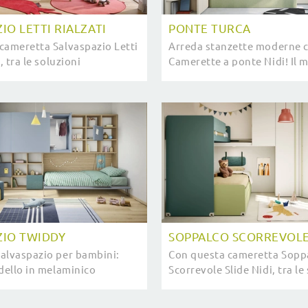
IO LETTI RIALZATI
PONTE TURCA
cameretta Salvaspazio Letti
Arreda stanzette moderne c
, tra le soluzioni
Camerette a ponte Nidi! Il 
, potrai arredare stanze
Ponte Turca in melaminico 
r bambine.
ragazzi.
ZIO TWIDDY
SOPPALCO SCORREVOLE
alvaspazio per bambini:
Con questa cameretta Sopp
odello in melaminico
Scorrevole Slide Nidi, tra le
 Twiddy di Nidi per
soppalco, potrai ammobilia
moderne.
moderne per bambini.