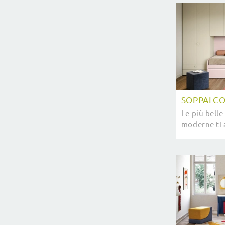
SOPPALC
Le più bell
moderne ti 
modello Sop