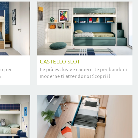
CASTELLO SLOT
lo per
Le più esclusive camerette per bambini
n
moderne ti attendono! Scopri il
Nidi per
modello Castello Slot di Nidi.