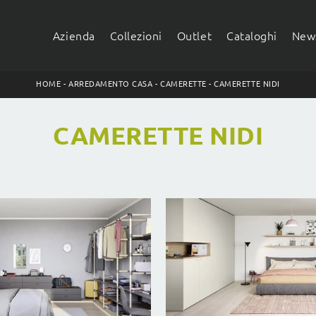
Azienda
Collezioni
Outlet
Cataloghi
News
HOME
-
ARREDAMENTO CASA
-
CAMERETTE
-
CAMERETTE NIDI
CAMERETTE NIDI