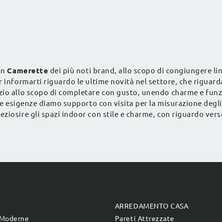
stanzette moderne.
con
Camerette
dei più noti brand, allo scopo di congiungere lin
r informarti riguardo le ultime novità nel settore, che riguar
zio allo scopo di completare con gusto, unendo charme e funzi
tue esigenze diamo supporto con visita per la misurazione degl
iosire gli spazi indoor con stile e charme, con riguardo verso v
E
ARREDAMENTO CASA
 Moderne
Pareti Attrezzate