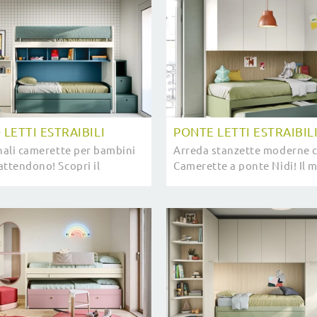
LETTI ESTRAIBILI
PONTE LETTI ESTRAIBIL
inali camerette per bambini
Arreda stanzette moderne c
attendono! Scopri il
Camerette a ponte Nidi! Il 
alco Letti Estraibili di
Ponte Letti Estraibili in me
per ragazzi.