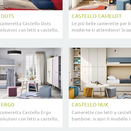
 DOTS
CASTELLO CAMELOT
cameretta Castello Dots
Le più belle camerette per 
soluzioni con letti a castello,
moderne ti attendono! Scopr
dare stanze moderne per
modello Castello Camelot di
 ERGO
CASTELLO NUK
cameretta Castello Ergo
Camerette con letti a castel
soluzioni con letti a castello,
bambine: scopri il modello i
stire stanze moderne per
melaminico Castello Nuk di 