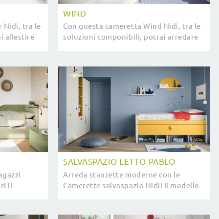
WIND
Nidi, tra le
Con questa cameretta Wind Nidi, tra le
i allestire
soluzioni componibili, potrai arredare
.
stanze moderne per ragazzi.
SALVASPAZIO LETTO PABLO
agazzi
Arreda stanzette moderne con le
i il
Camerette salvaspazio Nidi! Il modello
idi.
Salvaspazio Letto Pablo in melaminico
è per bambini.