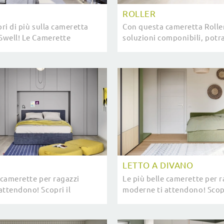
ROLLER
pri di più sulla cameretta
Con questa cameretta Roller 
 Swell! Le Camerette
soluzioni componibili, potra
 Nidi ti attendono.
stanze moderne per ragazzi
LETTO A DIVANO
 camerette per ragazzi
Le più belle camerette per r
attendono! Scopri il
moderne ti attendono! Scopr
l di Nidi.
modello Letto a Divano di N