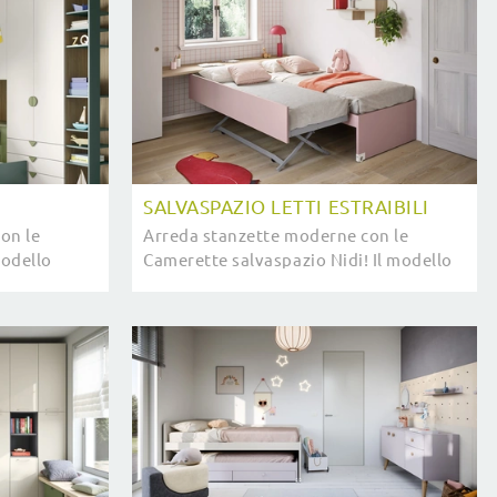
I
SALVASPAZIO LETTI ESTRAIBILI
on le
Arreda stanzette moderne con le
modello
Camerette salvaspazio Nidi! Il modello
laminico è
Salvaspazio Letti Estraibili in
melaminico è per bambine.