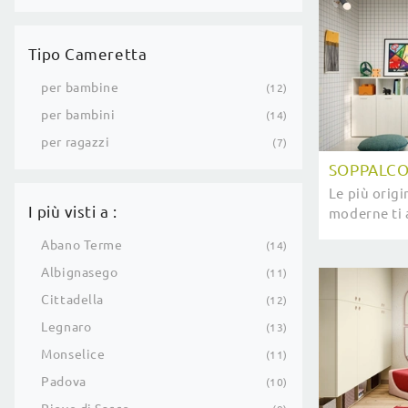
Tipo Cameretta
per bambine
12
per bambini
14
per ragazzi
7
SOPPALCO 
Le più orig
I più visti a :
moderne ti 
modello Sopp
Abano Terme
14
Nidi.
Albignasego
11
Cittadella
12
Legnaro
13
Monselice
11
Padova
10