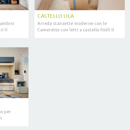
CASTELLO LILA
bambini
Arreda stanzette moderne con le
i il
Camerette con letti a castello Nidi! Il
 Nidi.
modello Castello Lila in melaminico è
per bambini.
lo per
n
Nidi per