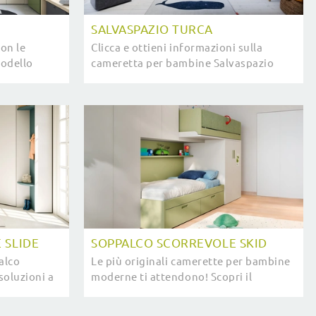
SALVASPAZIO TURCA
on le
Clicca e ottieni informazioni sulla
modello
cameretta per bambine Salvaspazio
è per
Turca! Le Camerette salvaspazio Nidi ti
aspettano.
 SLIDE
SOPPALCO SCORREVOLE SKID
alco
Le più originali camerette per bambine
 soluzioni a
moderne ti attendono! Scopri il
re stanze
modello Soppalco Scorrevole Skid di
Nidi.