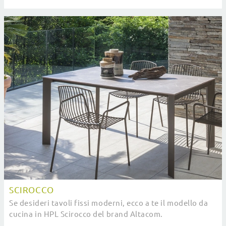
pieghevoli del brand.
SCIROCCO
Se desideri tavoli fissi moderni, ecco a te il modello da
cucina in HPL Scirocco del brand Altacom.