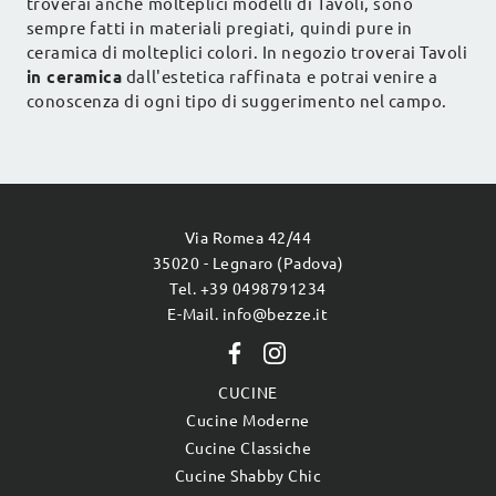
troverai anche molteplici modelli di Tavoli, sono
sempre fatti in materiali pregiati, quindi pure in
ceramica di molteplici colori. In negozio troverai Tavoli
in ceramica
dall'estetica raffinata e potrai venire a
conoscenza di ogni tipo di suggerimento nel campo.
Via Romea 42/44
35020 - Legnaro (Padova)
Tel. +39 0498791234
E-Mail. info@bezze.it
CUCINE
Cucine Moderne
Cucine Classiche
Cucine Shabby Chic