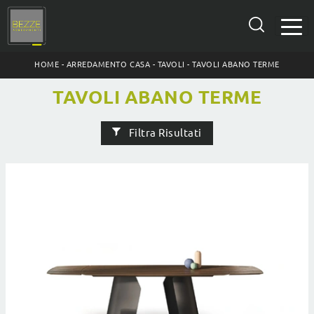
HOME
-
ARREDAMENTO CASA
-
TAVOLI
-
TAVOLI ABANO TERME
TAVOLI ABANO TERME
Filtra Risultati