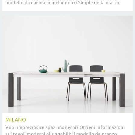
modello da cucina in melaminico Simple della marca
Pointhouse.
MILANO
Vuoi impreziosire spazi moderni? Ottieni informazioni
sui tavoli moderni allungabili: il modello da pranzo