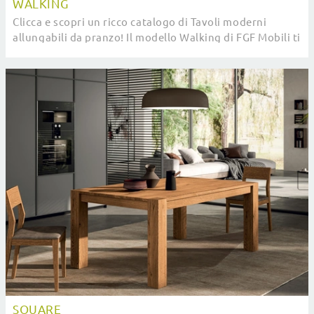
WALKING
Clicca e scopri un ricco catalogo di Tavoli moderni
allungabili da pranzo! Il modello Walking di FGF Mobili ti
attende.
SQUARE