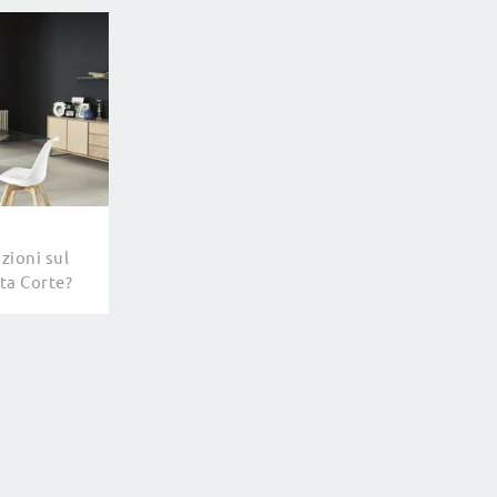
zioni sul
lta Corte?
elli fissi