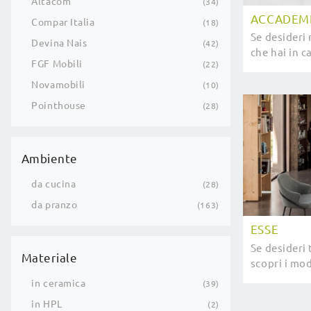
Altacom
34
ACCADEM
Compar Italia
18
Se desideri 
Devina Nais
42
che hai in c
FGF Mobili
22
volta, da no
soluzioni più
Novamobili
10
Pointhouse
28
Ambiente
da cucina
28
da pranzo
163
ESSE
Se desideri 
Materiale
scopri i mod
clicca e sco
in ceramica
39
in HPL
2