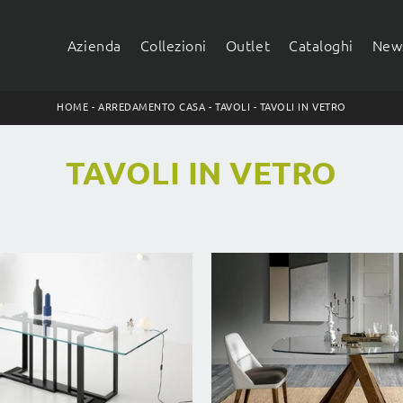
Azienda
Collezioni
Outlet
Cataloghi
News
HOME
-
ARREDAMENTO CASA
-
TAVOLI
-
TAVOLI IN VETRO
TAVOLI IN VETRO