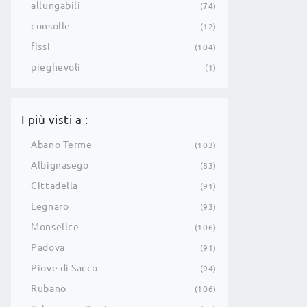
allungabili
74
consolle
12
fissi
104
pieghevoli
1
I più visti a :
Abano Terme
103
Albignasego
83
Cittadella
91
Legnaro
93
Monselice
106
Padova
91
Piove di Sacco
94
Rubano
106