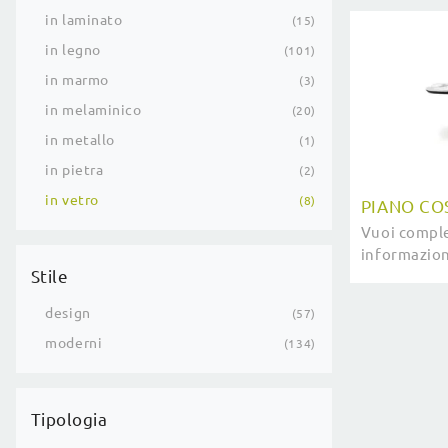
in laminato
15
in legno
101
in marmo
3
in melaminico
20
in metallo
1
in pietra
2
in vetro
8
PIANO CO
Vuoi comple
informazioni
Stile
modello da
My Glass ti 
design
57
moderni
134
Tipologia