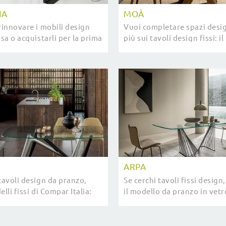
IA
MOÀ
rinnovare i mobili design
Vuoi completare spazi desig
asa o acquistarli per la prima
più sui tavoli design fissi: i
i potrai toccare con mano le
pranzo Moà ti aspetta.
 originali sul ...
ARPA
tavoli design da pranzo,
Se cerchi tavoli fissi design
elli fissi di Compar Italia:
il modello da pranzo in vetr
pri il modello Esse in vetro.
marchio Compar Italia.