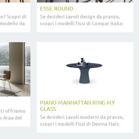
ESSE ROUND
n? Scopri di
Se desideri tavoli design da pranzo,
l modello da
scopri i modelli fissi di Compar Italia:
clicca e scopri il modello Esse Round in
vetro.
PIANO MANHATTAN RING MY
GLASS
, ti offriamo
Se desideri tavoli moderni da pranzo,
o Arpa del
scopri i modelli fissi di Devina Nais:
clicca e scopri il modello Piano
Manhattan ring My Glass in vetro.