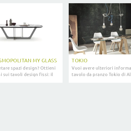
SMOPOLITAN MY GLASS
TOKIO
tare spazi design? Ottieni
Vuoi avere ulteriori informa
 sui tavoli design fissi: il
tavolo da pranzo Tokio di A
 pranzo Piano Cosmopolitan
Clicca e scopri di più sui mod
aspetta.
del brand.