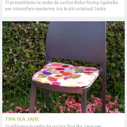
Ti presentiamo la sedia da cucina Beba Young Sgabello
per atmosfere moderne, tra le più originali Sedie
sgabelli di Pointhouse.
TIPA IKA JANE
Ti offriamo la sedia da cucina Tipa Ika Jane per