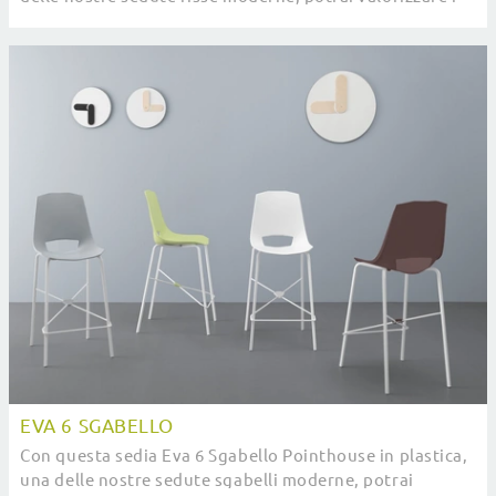
tuoi spazi.
EVA 6 SGABELLO
Con questa sedia Eva 6 Sgabello Pointhouse in plastica,
una delle nostre sedute sgabelli moderne, potrai