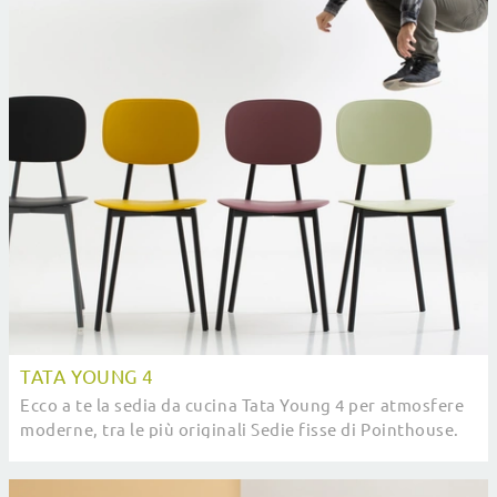
TATA YOUNG 4
Ecco a te la sedia da cucina Tata Young 4 per atmosfere
moderne, tra le più originali Sedie fisse di Pointhouse.