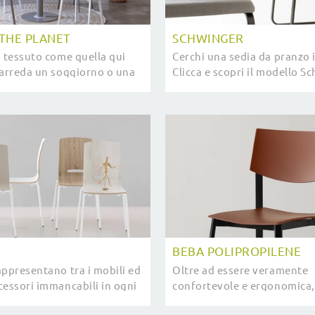
 THE PLANET
SCHWINGER
n tessuto come quella qui
Cerchi una sedia da pranzo 
 arreda un soggiorno o una
Clicca e scopri il modello S
evata qualità, ultimando gli
Pointhouse per ultimare i tu
ziosendoli.
perfettamente.
BEBA POLIPROPILENE
appresentano tra i mobili ed
Oltre ad essere veramente
cessori immancabili in ogni
confortevole e ergonomica,
uesto motivo disponiamo in
sedia in plastica ti assicure