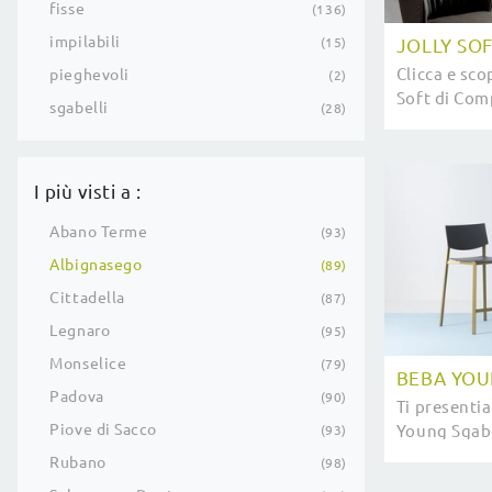
fisse
136
impilabili
JOLLY SO
15
Clicca e scop
pieghevoli
2
Soft di Comp
sgabelli
28
esclusive Se
attendono.
I più visti a :
Abano Terme
93
Albignasego
89
Cittadella
87
Legnaro
95
Monselice
79
BEBA YOU
Padova
90
Ti presenti
Piove di Sacco
Young Sgabe
93
moderne, tra
Rubano
98
sgabelli di