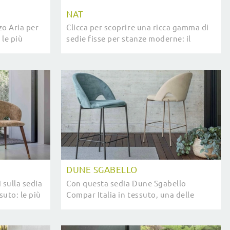
NAT
zo Aria per
Clicca per scoprire una ricca gamma di
le più
sedie fisse per stanze moderne: il
ina Nais.
modello Nat di Devina Nais ti attende!
DUNE SGABELLO
 sulla sedia
Con questa sedia Dune Sgabello
suto: le più
Compar Italia in tessuto, una delle
e ti
nostre sedute sgabelli moderne, potrai
impreziosire i tuoi interni.