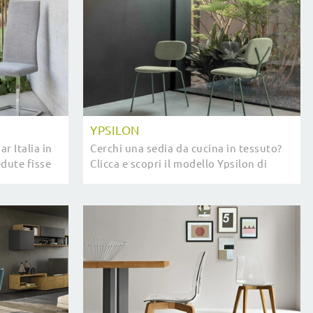
YPSILON
r Italia in
Cerchi una sedia da cucina in tessuto?
edute fisse
Clicca e scopri il modello Ypsilon di
uoi locali.
Compar Italia per completare i tuoi
locali ottimamente.