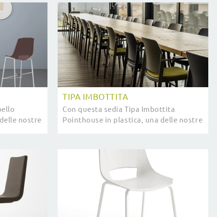
TIPA IMBOTTITA
bello
Con questa sedia Tipa Imbottita
delle nostre
Pointhouse in plastica, una delle nostre
otrai
sedute impilabili moderne, potrai
completare i tuoi interni.