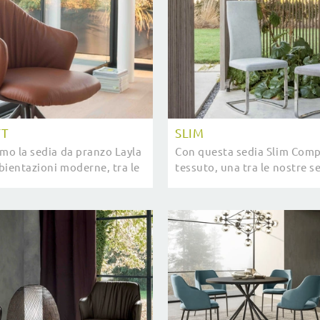
FT
SLIM
amo la sedia da pranzo Layla
Con questa sedia Slim Compa
bientazioni moderne, tra le
tessuto, una tra le nostre s
e Sedie fisse di Compar
design, potrai completare i t