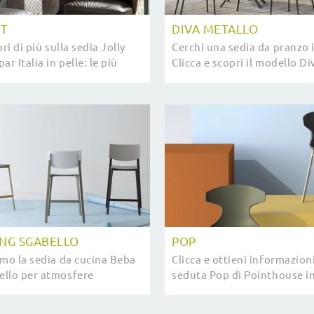
FT
DIVA METALLO
ri di più sulla sedia Jolly
Cerchi una sedia da pranzo 
ar Italia in pelle: le più
Clicca e scopri il modello D
die fisse moderne ti
di FGF Mobili per completare
spazi perfettamente.
NG SGABELLO
POP
amo la sedia da cucina Beba
Clicca e ottieni informazioni
llo per atmosfere
seduta Pop di Pointhouse in 
 le più originali Sedie
più belle Sedie fisse modern
 Pointhouse.
aspettano.