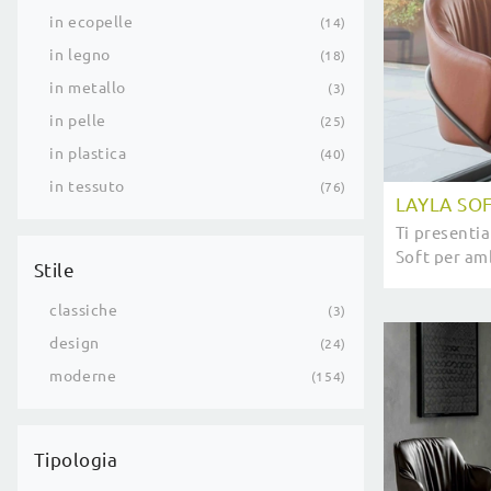
in ecopelle
14
in legno
18
in metallo
3
in pelle
25
in plastica
40
in tessuto
76
LAYLA SO
Ti presenti
Soft per am
Stile
più esclusiv
Italia.
classiche
3
design
24
moderne
154
Tipologia