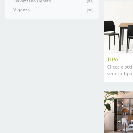
Selvazzano Dentro
91
Vigonza
90
TIPA
Clicca e ott
seduta Tipa 
più original
aspettano.