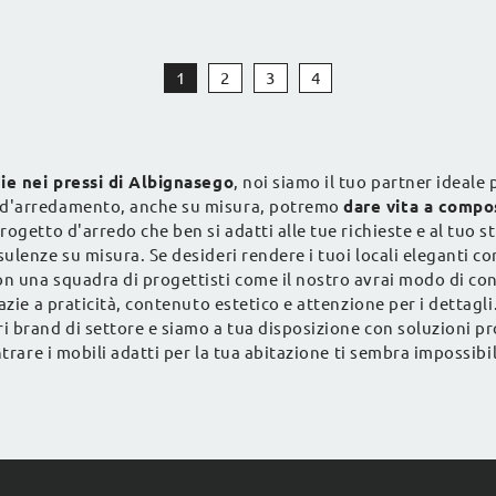
una vasta gamma di ...
vivibilità nei locali dove si 
con ...
1
2
3
4
ie nei pressi di Albignasego
, noi siamo il tuo partner ideal
 d'arredamento, anche su misura, potremo
dare vita a compos
rogetto d'arredo che ben si adatti alle tue richieste e al tuo 
lenze su misura. Se desideri rendere i tuoi locali eleganti co
 una squadra di progettisti come il nostro avrai modo di cono
azie a praticità, contenuto estetico e attenzione per i dettag
 brand di settore e siamo a tua disposizione con soluzioni pro
ntrare i mobili adatti per la tua abitazione ti sembra impossibi