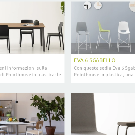
EVA 6 SGABELLO
ieni informazioni sulla
Con questa sedia Eva 6 Sga
di Pointhouse in plastica: le
Pointhouse in plastica, una 
i Sedie impilabili moderne ti
sedute sgabelli moderne, p
arricchire i tuoi spazi.