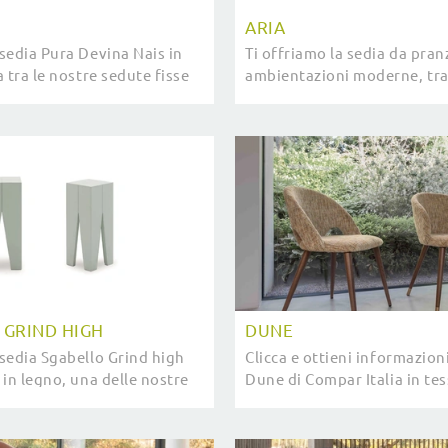
ARIA
sedia Pura Devina Nais in
Ti offriamo la sedia da pran
 tra le nostre sedute fisse
ambientazioni moderne, tra 
rai arricchire i tuoi locali.
esclusive Sedie fisse di Dev
 GRIND HIGH
DUNE
sedia Sgabello Grind high
Clicca e ottieni informazioni
 in legno, una delle nostre
Dune di Compar Italia in tes
elli moderne, potrai
esclusive Sedie fisse modern
tuoi interni.
attendono.