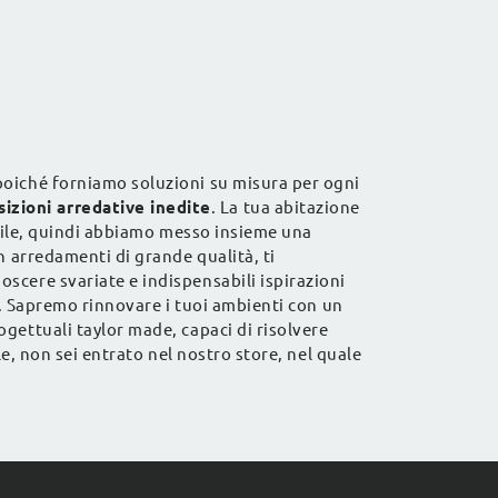
socializza
gli spazi impreziosendoli.
e poiché forniamo soluzioni su misura per ogni
izioni arredative inedite
. La tua abitazione
stile, quindi abbiamo messo insieme una
n arredamenti di grande qualità, ti
scere svariate e indispensabili ispirazioni
li. Sapremo rinnovare i tuoi ambienti con un
gettuali taylor made, capaci di risolvere
le, non sei entrato nel nostro store, nel quale