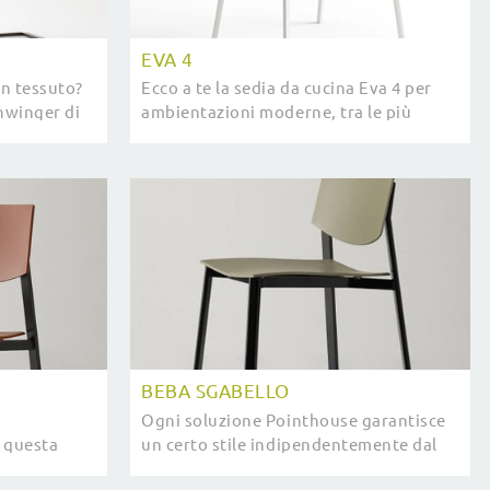
EVA 4
in tessuto?
Ecco a te la sedia da cucina Eva 4 per
chwinger di
ambientazioni moderne, tra le più
oi interni
esclusive Sedie fisse di Pointhouse.
BEBA SGABELLO
Ogni soluzione Pointhouse garantisce
 questa
un certo stile indipendentemente dal
rà una totale
locale cui è destinato, poiché organizza