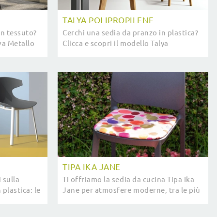
TALYA POLIPROPILENE
in tessuto?
Cerchi una sedia da pranzo in plastica?
iva Metallo
Clicca e scopri il modello Talya
 i tuoi
Polipropilene di FGF Mobili per
completare i tuoi locali al meglio.
TIPA IKA JANE
 sulla
Ti offriamo la sedia da cucina Tipa Ika
plastica: le
Jane per atmosfere moderne, tra le più
e ti
belle Sedie impilabili di Pointhouse.