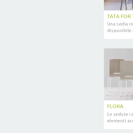
TATA FOR
Una sedia i
disponibile
cucina di el
spazi impre
FLORA
Le sedute r
elementi ac
casa, per q