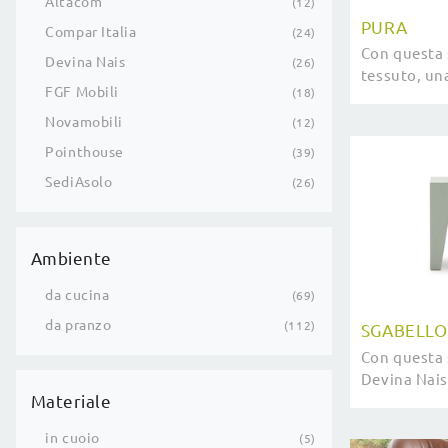
Altacom
12
PURA
Compar Italia
24
Con questa 
Devina Nais
26
tessuto, una
FGF Mobili
18
moderne, pot
Novamobili
12
Pointhouse
39
SediAsolo
26
Ambiente
da cucina
69
da pranzo
112
SGABELLO
Con questa 
Devina Nais
Materiale
sedute sgab
arricchire i 
in cuoio
5