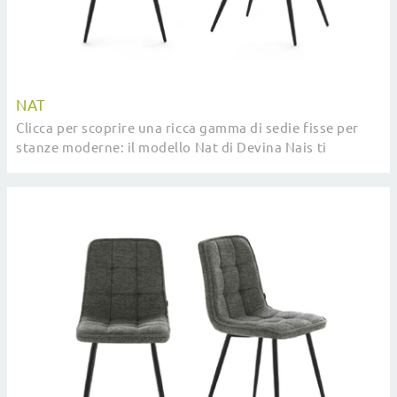
NAT
Clicca per scoprire una ricca gamma di sedie fisse per
stanze moderne: il modello Nat di Devina Nais ti
attende!