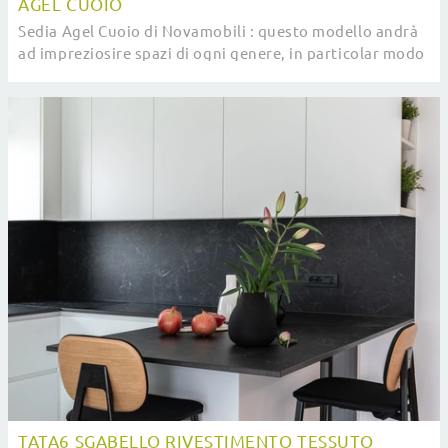
AGEL CUOIO
Sedia Agel Cuoio di Novamobili : questo modello andrà
ad impreziosire spazi di ogni genere, in particolar modo
ambientazioni design.
TATA6 SGABELLO RIVESTIMENTO TESSUTO