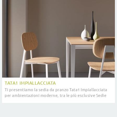
TATA1 IMPIALLACCIATA
Ti presentiamo la sedia da pranzo Tata1 Impiallacciata
per ambientazioni moderne, tra le più esclusive Sedie
fisse di Pointhouse.