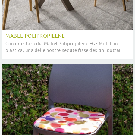
MABEL POLIPROPILENE
Con questa sedia Mabel Polipropilene FGF Mobili in
plastica, una delle nostre sedute fisse design, potrai
impreziosire i tuoi interni.