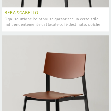
BEBA SGABELLO
Ogni soluzione Pointhouse garantisce un certo stile
indipendentemente dal locale cui è destinato, poiché
organizza gli spazi impreziosendoli.