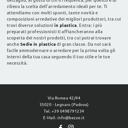
dettaglio, al gusto di chi li frequenta, per questo è di
rilievo la scelta dell'arredamento ideali per te. Ti
attendiamo con molti spunti, tante novità e
composizioni arredative dei migliori produttori, tra cui
trovi diverse soluzioni
in plastica
. Entra: i più
preparati professionisti ti affiancheranno alla
scoperta dei nostri prodotti, tra cui potrai trovare
anche
Sedie
in plastica
di gran classe. Da noi sarà
facile ammodernare o arredare per la prima volta gli
interni della tua casa seguendo il tuo stile e le tue
necessità.
Via Romea 42/44
35020 - Legnaro (Padova)
Tel. +39 0498791234
E-Mail. info@bezze.it