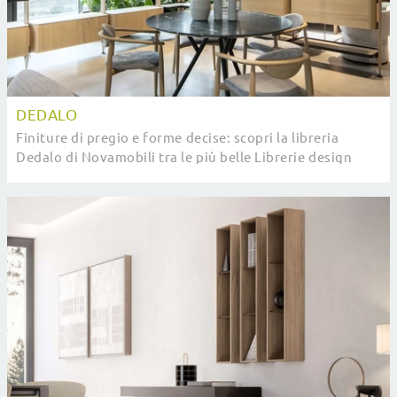
DEDALO
Finiture di pregio e forme decise: scopri la libreria
Dedalo di Novamobili tra le più belle Librerie design
divisorie.