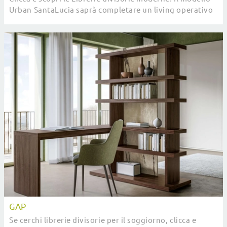
Urban SantaLucia saprà completare un living operativo
e pratico.
GAP
Se cerchi librerie divisorie per il soggiorno, clicca e