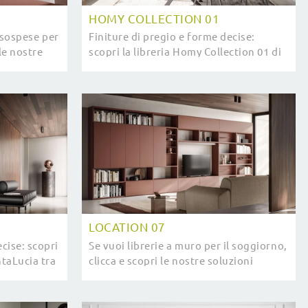
HOMY COLLECTION 01
e sospese per
Finiture di pregio e forme decise:
 le nostre
scopri la libreria Homy Collection 01 di
llo Homy
SantaLucia tra le più esclusive Librerie
..
moderne componibili.
LOCATION 07
cise: scopri
Se vuoi librerie a muro per il soggiorno,
ntaLucia tra
clicca e scopri le nostre soluzioni
oderne
moderne: il modello Location 07
SantaLucia ti sta aspettando!