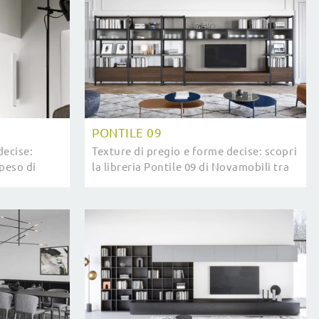
PONTILE 09
decise:
Texture di pregio e forme decise: scopri
ppeso di
la libreria Pontile 09 di Novamobili tra
li Librerie
le più belle Librerie moderne a muro.