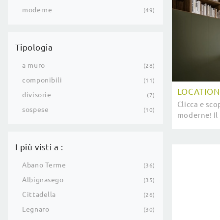
moderne
49
Tipologia
a muro
28
componibili
11
LOCATION
divisorie
7
Clicca e sco
sospese
10
moderne! Il
SantaLucia 
soggiorno o
I più visti a :
Abano Terme
36
Albignasego
35
Cittadella
26
Legnaro
30