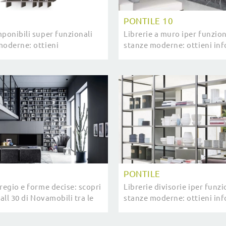
PONTILE 10
mponibili super funzionali
Librerie a muro iper funzion
moderne: ottieni
stanze moderne: ottieni in
i sul modello Ritmo
sul modello Pontile 10 dell'
a Devina Nais!
Novamobili!
PONTILE
regio e forme decise: scopri
Librerie divisorie iper funzi
Wall 30 di Novamobili tra le
stanze moderne: ottieni in
ve Librerie moderne a muro.
sul modello Pontile del bra
Novamobili!