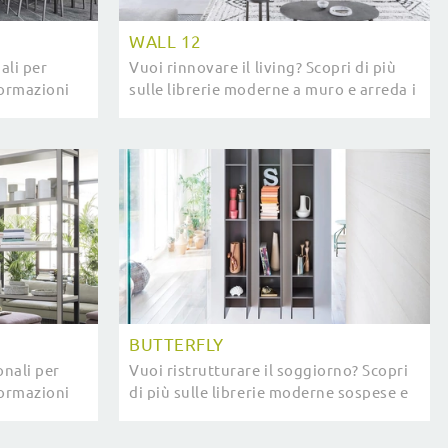
WALL 12
ali per
Vuoi rinnovare il living? Scopri di più
formazioni
sulle librerie moderne a muro e arreda i
azienda
tuoi spazi con il modello Wall 12.
BUTTERFLY
onali per
Vuoi ristrutturare il soggiorno? Scopri
formazioni
di più sulle librerie moderne sospese e
nd
arreda i tuoi interni con il modello
Butterfly.