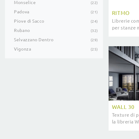
Monselice
22
Padova
RITMO
21
Librerie co
Piove di Sacco
24
per stanze 
Rubano
32
informazion
Selvazzano Dentro
29
dell'aziend
Vigonza
25
WALL 30
Texture di p
la libreria 
più esclusi