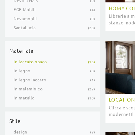
Devina Nais
9
HOMY COL
FGF Mobili
4
Librerie a 
Novamobili
9
stanze mode
SantaLucia
28
sul modello
marchio San
Materiale
in laccato opaco
15
in legno
8
in legno laccato
1
in melaminico
22
in metallo
10
LOCATION
Clicca e sco
moderne! Il
Stile
SantaLucia 
pratico e op
design
7