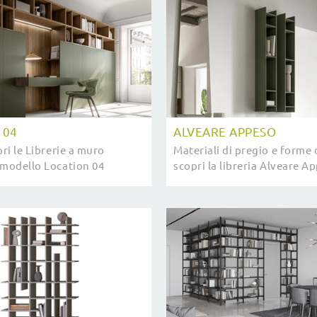
 04
ALVEARE APPESO
pri le Librerie a muro
Materiali di pregio e forme 
 modello Location 04
scopri la libreria Alveare A
saprà ultimare un
SantaLucia tra le più origina
perativo e pratico.
moderne sospese.