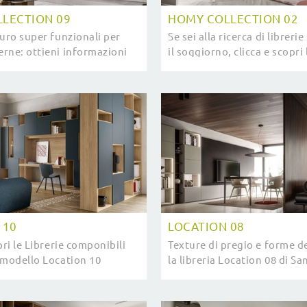
LECTION 09
HOMY COLLECTION 02
muro super funzionali per
Se sei alla ricerca di libreri
rne: ottieni informazioni
il soggiorno, clicca e scopri
 Homy Collection 09 del
soluzioni moderne: il mode
taLucia!
Collection 02 SantaLucia ti .
 10
LOCATION 08
pri le Librerie componibili
Texture di pregio e forme de
 modello Location 10
la libreria Location 08 di Sa
saprà completare un living
le più esclusive Librerie m
erativo.
componibili.