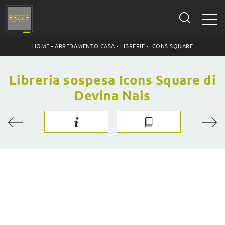
HOME
-
ARREDAMENTO CASA
-
LIBRERIE
-
ICONS SQUARE
Libreria sospesa Icons Square di
Devina Nais