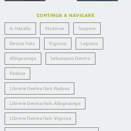
CONTINUA A NAVIGARE
In Metallo
Moderne
Sospese
Devina Nais
Vigonza
Legnaro
Albignasego
Selvazzano Dentro
Padova
Librerie Devina Nais Padova
Librerie Devina Nais Albignasego
Librerie Devina Nais Vigonza