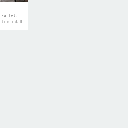
 sui Letti
atrimoniali
zan Letti fa