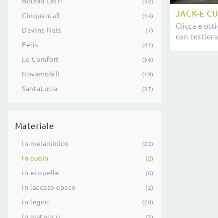
Bolzan Letti
32
JACK-E C
Cinquanta3
14
Clicca e ott
Devina Nais
7
con testiera
Felis
41
matrimonial
Cuoio Bolzan
Le Comfort
56
Novamobili
19
SantaLucia
37
Materiale
in melaminico
22
in cuoio
2
in ecopelle
6
in laccato opaco
2
in legno
20
in materico
2