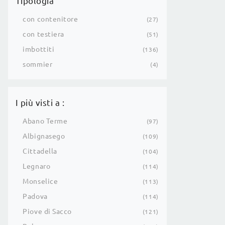
Tipologia
con contenitore
27
con testiera
51
imbottiti
136
sommier
4
I più visti a :
Abano Terme
97
Albignasego
109
Cittadella
104
Legnaro
114
Monselice
113
Padova
114
Piove di Sacco
121