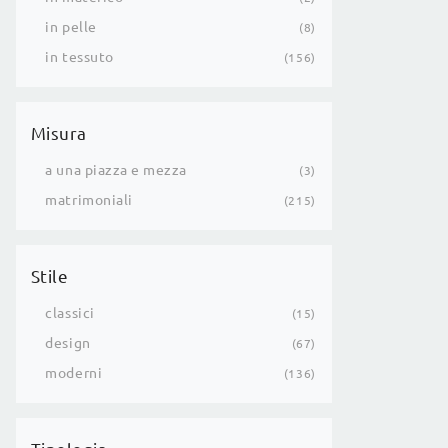
in pelle
8
in tessuto
156
Misura
a una piazza e mezza
3
matrimoniali
215
Stile
classici
15
design
67
moderni
136