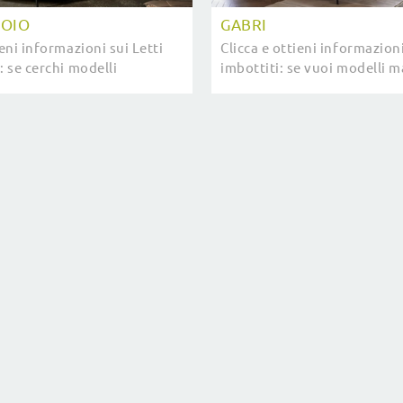
UOIO
GABRI
ieni informazioni sui Letti
Clicca e ottieni informazioni
: se cerchi modelli
imbottiti: se vuoi modelli m
i design, il modello Jack-e
design, il modello Gabri Bol
 Letti fa per te.
per te.