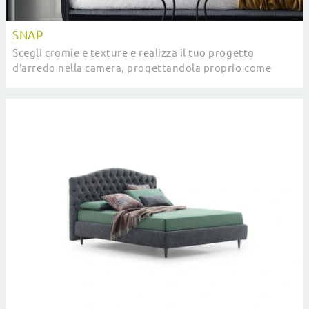
SNAP
Scegli cromie e texture e realizza il tuo progetto
d’arredo nella camera, progettandola proprio come
l'avevi immaginata.