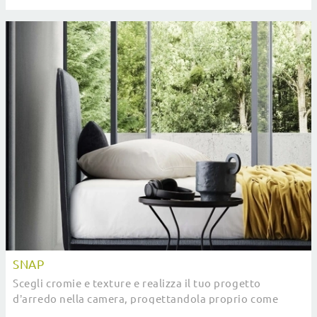
ogni notte.
SNAP
Scegli cromie e texture e realizza il tuo progetto
d’arredo nella camera, progettandola proprio come
l'avevi immaginata.