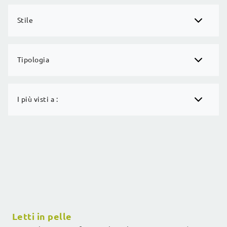
Stile
Tipologia
I più visti a :
Letti in pelle