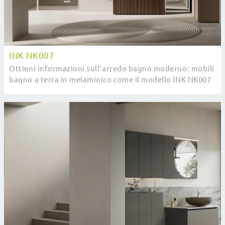
INK NK007
Ottieni informazioni sull'arredo bagno moderno: mobili
bagno a terra in melaminico come il modello INK NK007
di Compab ti aspettano.