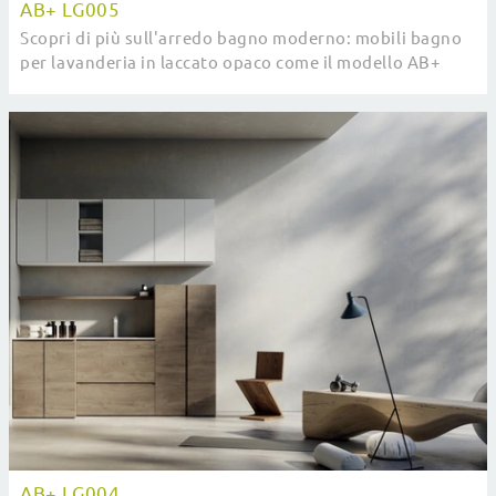
AB+ LG005
Scopri di più sull'arredo bagno moderno: mobili bagno
per lavanderia in laccato opaco come il modello AB+
LG005 di Compab ti aspettano.
AB+ LG004