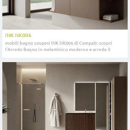
INK NK006
mobili bagno sospesi INK NK006 di Compab: scopri
l'Arredo Bagno in melaminico moderno e arreda il
bagno di casa.