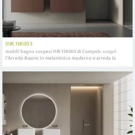
INK NK003
mobili bagno sospesi INK NK003 di Compab: scopri
l'Arredo Bagno in melaminico moderno e arreda la
stanza del benessere.