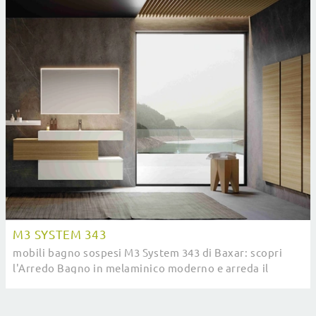
M3 SYSTEM 343
mobili bagno sospesi M3 System 343 di Baxar: scopri
l'Arredo Bagno in melaminico moderno e arreda il
bagno di casa.