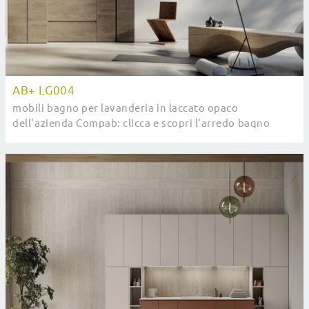
AB+ LG004
mobili bagno per lavanderia in laccato opaco
dell'azienda Compab: clicca e scopri l'arredo bagno
moderno AB+ LG004 per il tuo bagno.