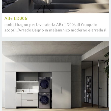
AB+ LD006
mobili bagno per lavanderia AB+ LD006 di Compab:
scopri l'Arredo Bagno in melaminico moderno e arreda il
tuo bagno.