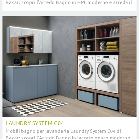
Baxar: scopri l'Arredo Bagno in HPL moderno e arreda il
tuo bagno.
LAUNDRY SYSTEM C04
Mobili bagno per lavanderia Laundry System C04 di
Baxar: scopri l'Arredo Bagno in laccato opaco moderno