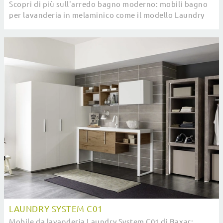
Scopri di più sull'arredo bagno moderno: mobili bagno
per lavanderia in melaminico come il modello Laundry
System C05 di Baxar ti aspettano.
LAUNDRY SYSTEM C01
Mobile da lavanderia Laundry System C01 di Baxar: