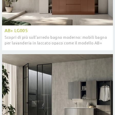
AB+ LG005
Scopri di più sull'arredo bagno moderno: mobili bagno
per lavanderia in laccato opaco come il modello AB+
LG005 di Compab ti aspettano.