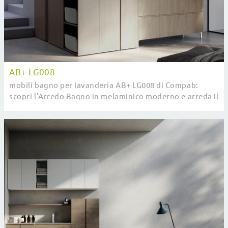
AB+ LG008
mobili bagno per lavanderia AB+ LG008 di Compab:
scopri l'Arredo Bagno in melaminico moderno e arreda il
tuo bagno.