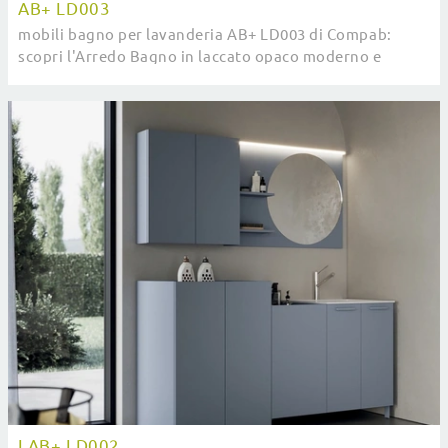
AB+ LD003
mobili bagno per lavanderia AB+ LD003 di Compab:
scopri l'Arredo Bagno in laccato opaco moderno e
arreda la stanza del benessere.
LAB+ LD002