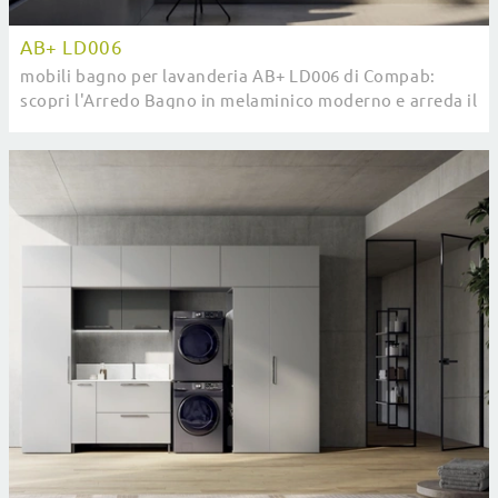
AB+ LD006
mobili bagno per lavanderia AB+ LD006 di Compab:
scopri l'Arredo Bagno in melaminico moderno e arreda il
tuo bagno.