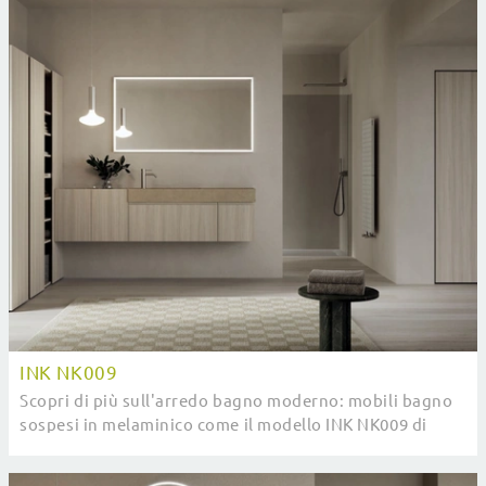
INK NK009
Scopri di più sull'arredo bagno moderno: mobili bagno
sospesi in melaminico come il modello INK NK009 di
Compab ti aspettano.