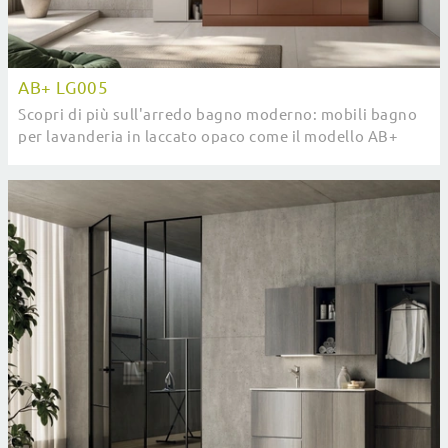
AB+ LG005
Scopri di più sull'arredo bagno moderno: mobili bagno
per lavanderia in laccato opaco come il modello AB+
LG005 di Compab ti aspettano.