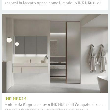
sospesi in laccato opaco come il modello INK NK015 di
Compab ti aspettano.
INK NK014
Mobile da Bagno sospeso INK NK014 di Compab: clicca e