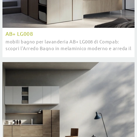
AB+ LG008
mobili bagno per lavanderia AB+ LG008 di Compab:
scopri l'Arredo Bagno in melaminico moderno e arreda il
tuo bagno.