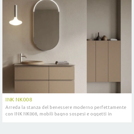
INK NK008
Arreda la stanza del benessere moderno perfettamente
con INK NK008, mobili bagno sospesi e oggetti in
melaminico di Compab.