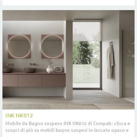
melaminico di Compab.
INK NK012
Mobile da Bagno sospeso INK NK012 di Compab: clicca e
scopri di più su mobili bagno sospesi in laccato opaco e
elementi accessori del brand.