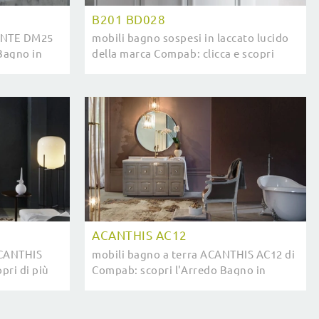
B201 BD028
MANTE DM25
mobili bagno sospesi in laccato lucido
Bagno in
della marca Compab: clicca e scopri
reda il bagno
l'arredo bagno moderno B201 BD028
per il tuo bagno.
ACANTHIS AC12
ACANTHIS
mobili bagno a terra ACANTHIS AC12 di
pri di più
Compab: scopri l'Arredo Bagno in
accato
laccato lucido classico e arreda il bagno
nda.
di casa.