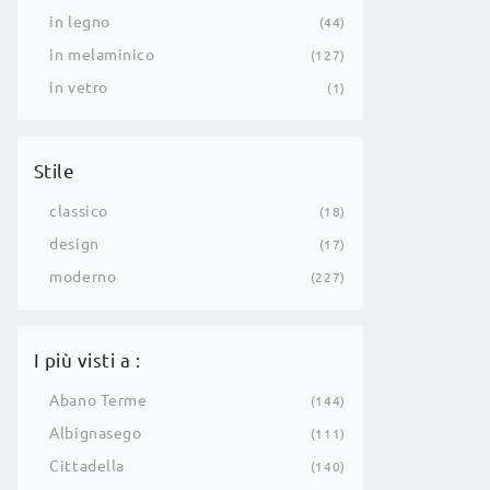
in legno
44
in melaminico
127
in vetro
1
Stile
classico
18
design
17
moderno
227
I più visti a :
Abano Terme
144
Albignasego
111
Cittadella
140