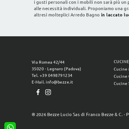
i gusti personali con i mobili non sarà più u
alle necessità individuali. Proponiamo una gra
altresì molteplici Arredo Bagno
in laccato lu
CUCIN
Via Romea 42/44
35020 - Legnaro (Padova)
Cucine
Tel. +39 0498791234
Cucine 
E-Mail. info@bezze.it
Cucine 
® 2026 Bezze Lucio Sas di Franco Bezze & C. - 