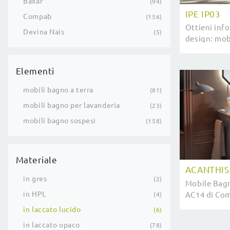
Baxar
94
IPE IP03
Compab
156
Ottieni inf
Devina Nais
5
design: mobi
lucido come 
Compab ti a
Elementi
mobili bagno a terra
81
mobili bagno per lavanderia
23
mobili bagno sospesi
158
Materiale
ACANTHIS
in gres
2
Mobile Bag
in HPL
AC14 di Comp
4
su mobili ba
in laccato lucido
6
lucido e ele
in laccato opaco
78