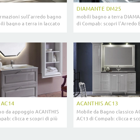
DIAMANTE DM25
ormazioni sull'arredo bagno
mobili bagno a terra DIA
li bagno a terra in laccato
di Compab: scopri l'Arredo 
il modello IPE IP03 di
laccato lucido classico e ar
spettano.
di casa.
 AC14
ACANTHIS AC13
no da appoggio ACANTHIS
Mobile da Bagno classico 
ab: clicca e scopri di più
AC13 di Compab: clicca e sco
gno a terra in laccato
su mobili bagno a terra in l
menti accessori della firma.
lucido e accessori dell'azie