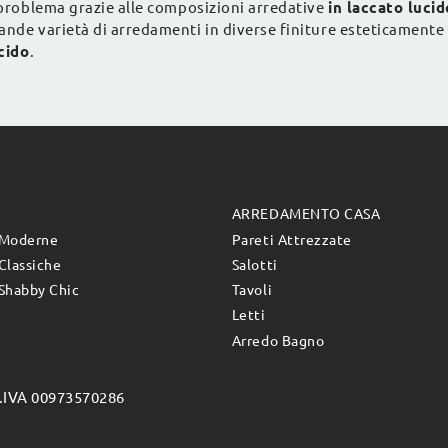
n problema grazie alle composizioni arredative
in laccato lucid
nde varietà di arredamenti in diverse finiture esteticamente bel
cido
.
E
ARREDAMENTO CASA
 Moderne
Pareti Attrezzate
Classiche
Salotti
Shabby Chic
Tavoli
Letti
Arredo Bagno
P.IVA 00973570286