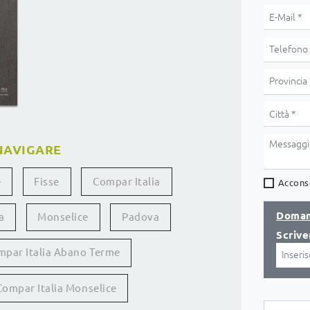
NAVIGARE
e
Fisse
Compar Italia
Acconse
Doman
a
Monselice
Padova
Scrive
mpar Italia Abano Terme
Compar Italia Monselice