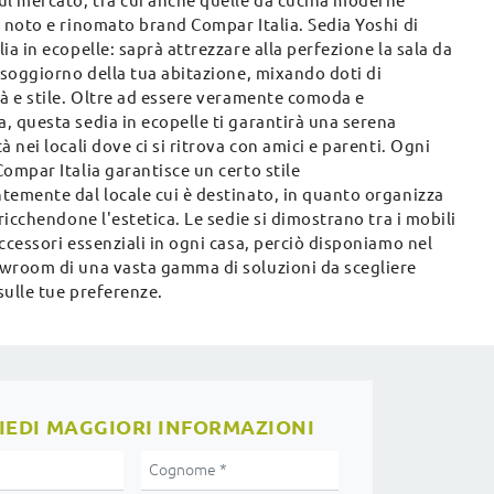
ul mercato, tra cui anche quelle da cucina moderne
 noto e rinomato brand Compar Italia. Sedia Yoshi di
ia in ecopelle: saprà attrezzare alla perfezione la sala da
 soggiorno della tua abitazione, mixando doti di
tà e stile. Oltre ad essere veramente comoda e
, questa sedia in ecopelle ti garantirà una serena
à nei locali dove ci si ritrova con amici e parenti. Ogni
ompar Italia garantisce un certo stile
temente dal locale cui è destinato, in quanto organizza
rricchendone l'estetica. Le sedie si dimostrano tra i mobili
ccessori essenziali in ogni casa, perciò disponiamo nel
wroom di una vasta gamma di soluzioni da scegliere
sulle tue preferenze.
IEDI MAGGIORI INFORMAZIONI