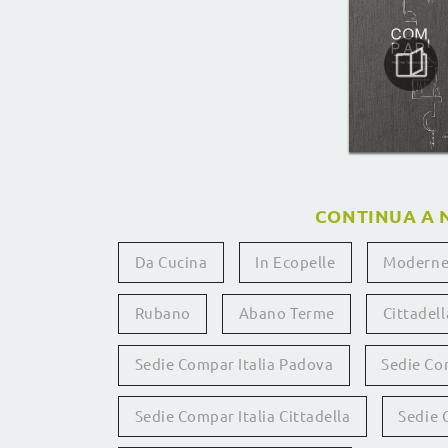
CONTINUA A 
Da Cucina
In Ecopelle
Modern
Rubano
Abano Terme
Cittadell
Sedie Compar Italia Padova
Sedie Co
Sedie Compar Italia Cittadella
Sedie 