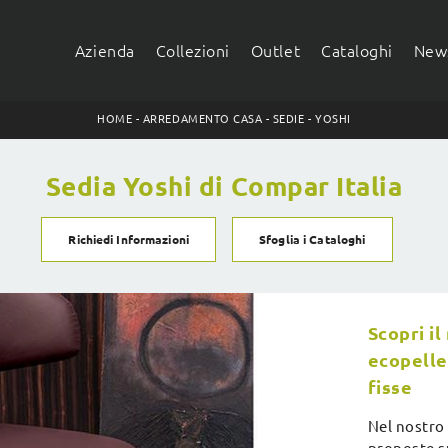
Azienda
Collezioni
Outlet
Cataloghi
News
HOME
-
ARREDAMENTO CASA
-
SEDIE
-
YOSHI
Sedia Yoshi di Compar Italia
Richiedi Informazioni
Sfoglia i Cataloghi
Scopri i
ecopelle:
fisse
Nel nostro