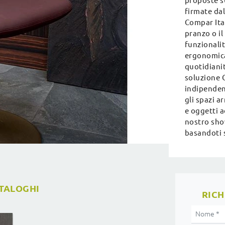
proposte s
firmate dal
Compar Ital
pranzo o il
funzionali
ergonomica
quotidianit
soluzione C
indipenden
gli spazi a
e oggetti a
nostro sho
basandoti 
ATALOGHI
RICH