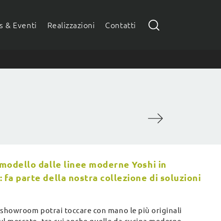
 & Eventi
Realizzazioni
Contatti
l modello dalle linee moderne Yoshi in
 fa parte della nostra collezione di soluzioni
 showroom potrai toccare con mano le più originali