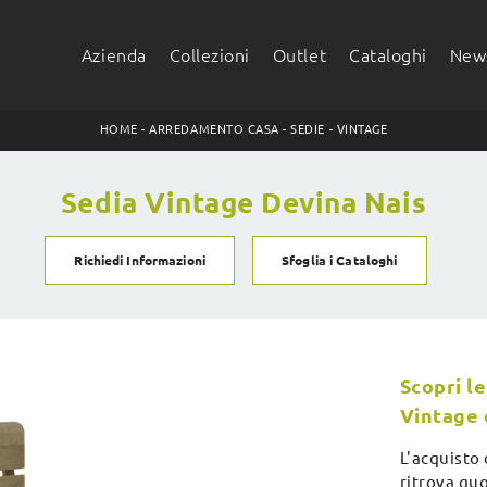
Azienda
Collezioni
Outlet
Cataloghi
News
HOME
-
ARREDAMENTO CASA
-
SEDIE
-
VINTAGE
Sedia Vintage Devina Nais
Richiedi Informazioni
Sfoglia i Cataloghi
Scopri le
Vintage d
L'acquisto 
ritrova qu