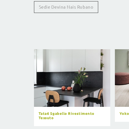
Sedie Devina Nais Rubano
Tata6 Sgabello Rivestimento
Yok
Tessuto