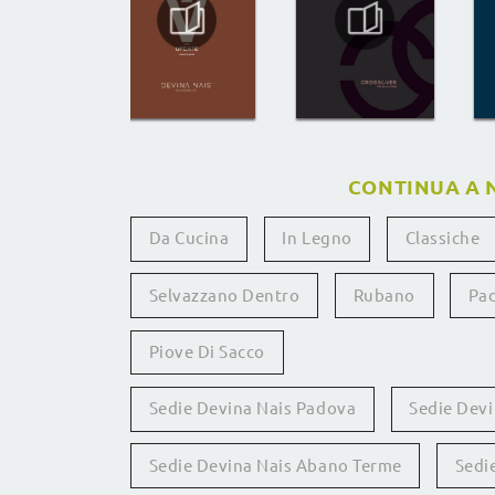
CONTINUA A 
Da Cucina
In Legno
Classiche
Selvazzano Dentro
Rubano
Pa
Piove Di Sacco
Sedie Devina Nais Padova
Sedie Devi
Sedie Devina Nais Abano Terme
Sedi