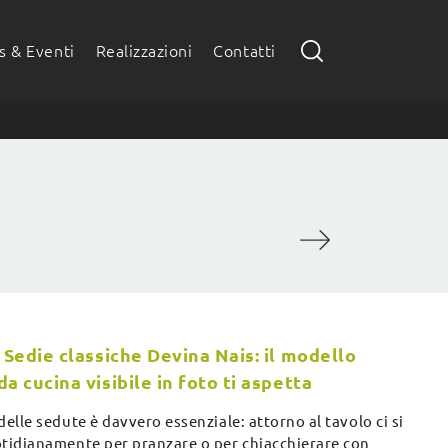
 & Eventi
Realizzazioni
Contatti
 Sedie classiche Devina Nais: il modello
a cucina visibile in foto ti aspetta
delle sedute è davvero essenziale: attorno al tavolo ci si
otidianamente per pranzare o per chiacchierare con