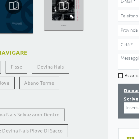
NAVIGARE
Fisse
Devina Nais
Acconse
dova
Abano Terme
Doman
Scrive
na Nais Selvazzano Dentro
e Devina Nais Piove Di Sacco