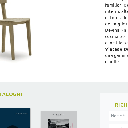
familiari e
interni: alt
e il metal
dei miglior
Devina Nais
cucina per 
e lo stile 
Vintage D
una gamma q
e belle.
ATALOGHI
RICH