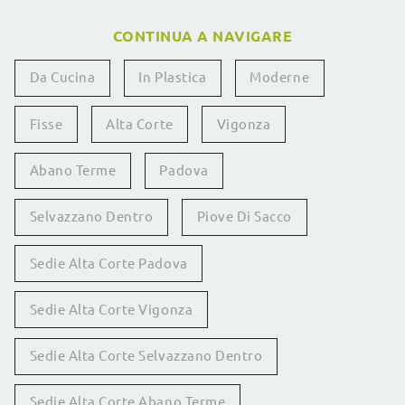
CONTINUA A NAVIGARE
Da Cucina
In Plastica
Moderne
Fisse
Alta Corte
Vigonza
Abano Terme
Padova
Selvazzano Dentro
Piove Di Sacco
Sedie Alta Corte Padova
Sedie Alta Corte Vigonza
Sedie Alta Corte Selvazzano Dentro
Sedie Alta Corte Abano Terme