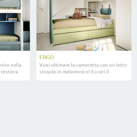
ERGO
inico nella
Vuoi ultimare la cameretta con un letto
 testiera
singolo in melaminico? Eccoti il
 garantire il
modello Ergo di Nidi per spazi moderni.