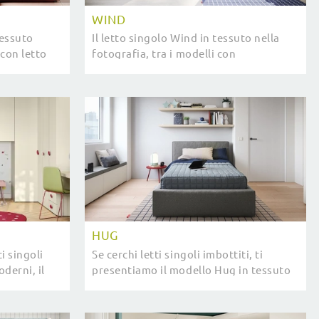
WIND
tessuto
Il letto singolo Wind in tessuto nella
 con letto
fotografia, tra i modelli con
mfort, è
contenitore moderni di Nidi, è pensato
so ...
per garantire il riposo migliore.
HUG
ti singoli
Se cerchi letti singoli imbottiti, ti
derni, il
presentiamo il modello Hug in tessuto
tuo.
per valorizzare la cameretta.