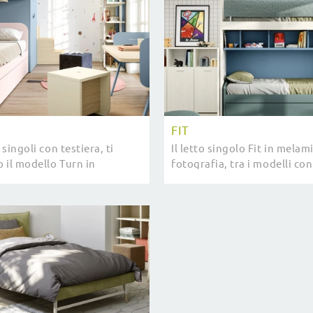
FIT
 singoli con testiera, ti
Il letto singolo Fit in melam
 il modello Turn in
fotografia, tra i modelli con
per completare la stanza
moderni di Nidi, è ideale per
li.
riposo migliore.