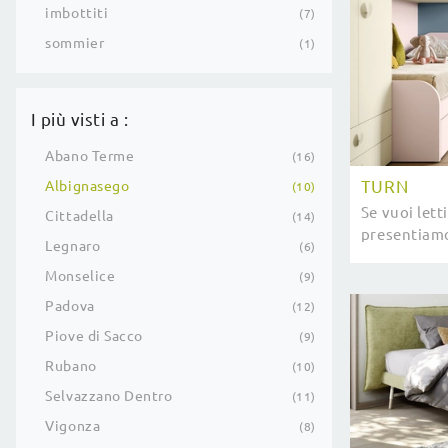
imbottiti
7
sommier
1
I più visti a :
Abano Terme
16
TURN
Albignasego
10
Se vuoi letti
Cittadella
14
presentiamo
Legnaro
6
melaminico 
Monselice
dei più picco
9
Padova
12
Piove di Sacco
9
Rubano
10
Selvazzano Dentro
11
Vigonza
8