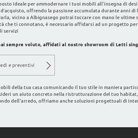
osto ideale per ammodernare i tuoi mobili all'insegna di desi
 d’acquisto, offrendo la passione accumulata durante anni di l
arla, vicino a Albignasego potrai toccare con mano le ultime s
alità che ti connotano, è necessario affidarsi ad un progetto p
i servizi
hai sempre voluto, affidati al nostro showroom di Letti sin
edi e preventivi
 mobili della tua casa comunicando il tuo stile in maniera par
ideri un aiuto concreto nella ristrutturazione del tuo habitat
ndo dell'arredo, offriamo anche soluzioni progettuali di inte