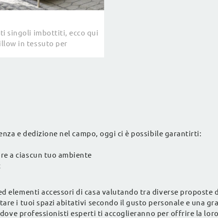
tti singoli imbottiti, ecco qui
illow in tessuto per
la stanza dei più piccoli.
enza e dedizione nel campo, oggi ci è possibile garantirti:
ore a ciascun tuo ambiente
c
 elementi accessori di casa valutando tra diverse proposte di L
re i tuoi spazi abitativi secondo il gusto personale e una gra
 dove professionisti esperti ti accoglieranno per offrire la loro