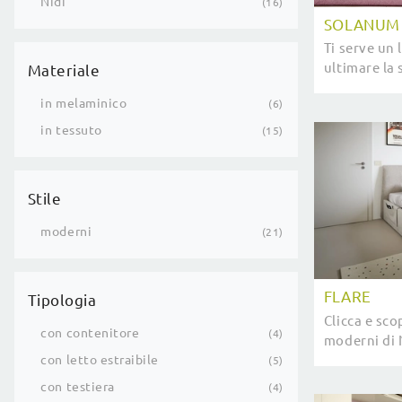
Nidi
16
SOLANUM
Ti serve un 
ultimare la 
Materiale
qui il Letto
in melaminico
6
Comfort che 
in tessuto
15
Stile
moderni
21
FLARE
Tipologia
Clicca e scop
con contenitore
4
moderni di N
tessuto ti a
con letto estraibile
5
con testiera
4