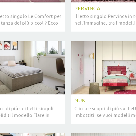
PERVINCA
letto singolo Le Comfort per
Il letto singolo Pervinca in 
stanza dei più piccoli? Ecco
nell'immagine, tra i modelli
 singolo Solanum di Le
estraibile moderni di Le Co
appartiene alla ...
pensato per garantire il ripo
NUK
ri di più sui Letti singoli
Clicca e scopri di più sui Let
idi! Il modello Flare in
imbottiti: se vuoi modelli mo
ttende.
modello Nuk Nidi fa al caso 