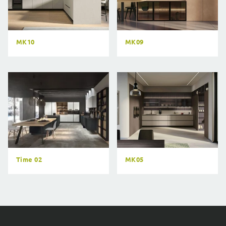
MK10
MK09
Time 02
MK05