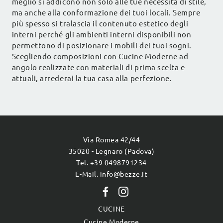
meglio si addicono non solo alle tue necessità di stile,
ma anche alla conformazione dei tuoi locali. Sempre
più spesso si tralascia il contenuto estetico degli
interni perché gli ambienti interni disponibili non
permettono di posizionare i mobili dei tuoi sogni.
Scegliendo composizioni con Cucine Moderne ad
angolo realizzate con materiali di prima scelta e
attuali, arrederai la tua casa alla perfezione.
Via Romea 42/44
35020 - Legnaro (Padova)
Tel. +39 0498791234
E-Mail. info@bezze.it
CUCINE
Cucine Moderne