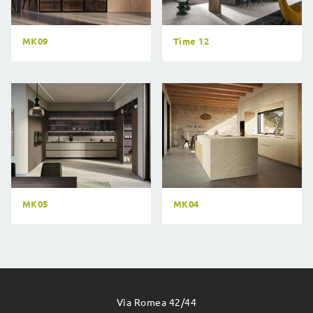
MK09
Time 12
MK05
MK04
Via Romea 42/44