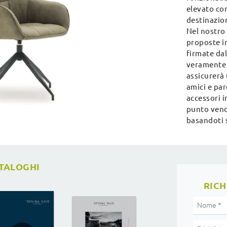
elevato co
destinazion
Nel nostro 
proposte i
firmate da
veramente 
assicurerà 
amici e par
accessori 
punto vendi
basandoti s
ATALOGHI
RICH