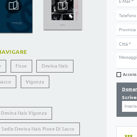
NAVIGARE
e
Fisse
Devina Nais
Acconse
Sacco
Vigonza
Doman
Scrive
 Devina Nais Vigonza
Sedie Devina Nais Piove Di Sacco