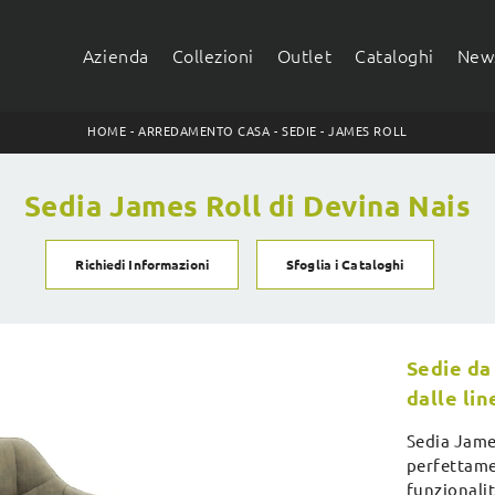
Azienda
Collezioni
Outlet
Cataloghi
News
HOME
-
ARREDAMENTO CASA
-
SEDIE
-
JAMES ROLL
Sedia James Roll di Devina Nais
Richiedi Informazioni
Sfoglia i Cataloghi
Sedie da
dalle li
Sedia James
perfettamen
funzionalit