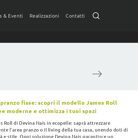
 & Eventi
Realizzazioni
Contatti
 pranzo fisse: scopri il modello James Roll
nee moderne e ottimizza i tuoi spazi
 Roll di Devina Nais in ecopelle: saprà attrezzare
te l'area pranzo o il living della tua casa, unendo doti di
à e stile. Ogni soluzione Devina Nais garantisce un