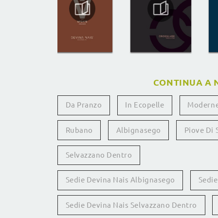
CONTINUA A 
Da Pranzo
In Ecopelle
Modern
Rubano
Albignasego
Piove Di 
Selvazzano Dentro
Sedie Devina Nais Albignasego
Sedie
Sedie Devina Nais Selvazzano Dentro