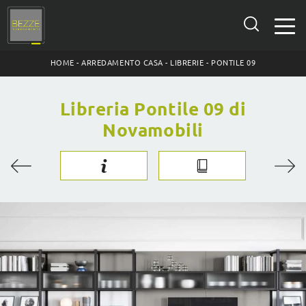
HOME
-
ARREDAMENTO CASA
-
LIBRERIE
-
PONTILE 09
Libreria Pontile 09 di
Novamobili