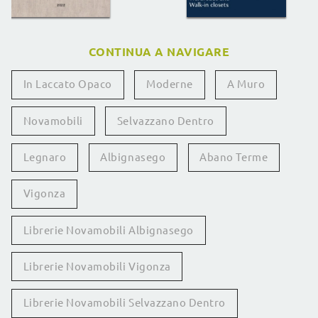
CONTINUA A NAVIGARE
In Laccato Opaco
Moderne
A Muro
Novamobili
Selvazzano Dentro
Legnaro
Albignasego
Abano Terme
Vigonza
Librerie Novamobili Albignasego
Librerie Novamobili Vigonza
Librerie Novamobili Selvazzano Dentro