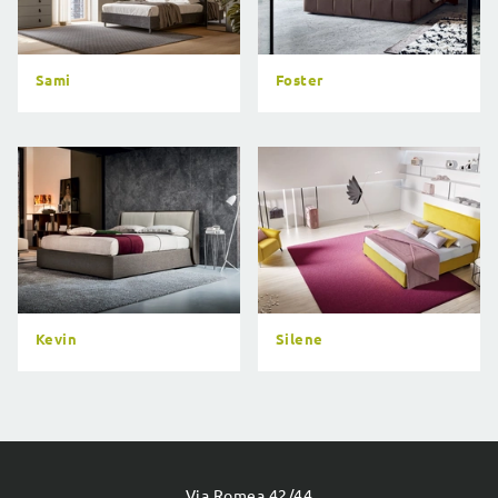
Sami
Foster
Kevin
Silene
Via Romea 42/44