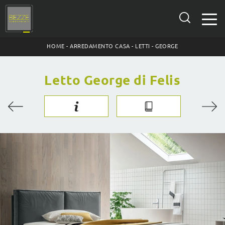
HOME
-
ARREDAMENTO CASA
-
LETTI
-
GEORGE
Letto George di Felis