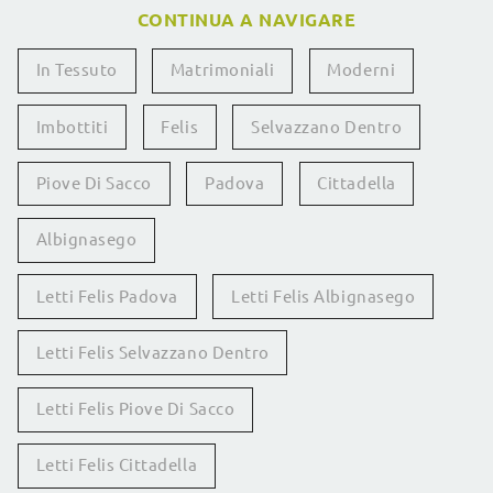
CONTINUA A NAVIGARE
In Tessuto
Matrimoniali
Moderni
Imbottiti
Felis
Selvazzano Dentro
Piove Di Sacco
Padova
Cittadella
Albignasego
Letti Felis Padova
Letti Felis Albignasego
Letti Felis Selvazzano Dentro
Letti Felis Piove Di Sacco
Letti Felis Cittadella