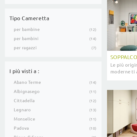
Tipo Cameretta
per bambine
12
per bambini
14
per ragazzi
7
SOPPALCO 
Le più orig
I più visti a :
moderne ti 
modello Sopp
Abano Terme
14
Nidi.
Albignasego
11
Cittadella
12
Legnaro
13
Monselice
11
Padova
10