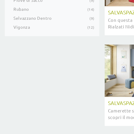
Piove di Sacco
9
Rubano
14
SALVASPAZ
Selvazzano Dentro
9
Con questa 
Rialzati Nidi
Vigonza
12
salvaspazio
moderne pe
SALVASPA
Camerette s
scopri il m
Salvaspazio
stanzette 