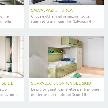
SALVASPAZIO TURCA
on le
Clicca e ottieni informazioni sulla
modello
cameretta per bambine Salvaspazio
è per
Turca! Le Camerette salvaspazio Nidi ti
aspettano.
 SLIDE
SOPPALCO SCORREVOLE SKID
alco
Le più originali camerette per bambine
 soluzioni a
moderne ti attendono! Scopri il
re stanze
modello Soppalco Scorrevole Skid di
Nidi.