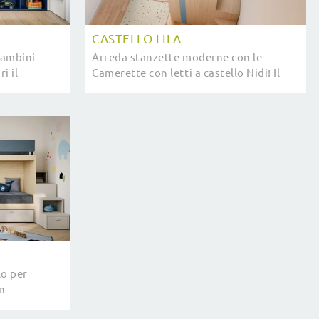
CASTELLO LILA
bambini
Arreda stanzette moderne con le
i il
Camerette con letti a castello Nidi! Il
 Nidi.
modello Castello Lila in melaminico è
per bambini.
lo per
n
Nidi per