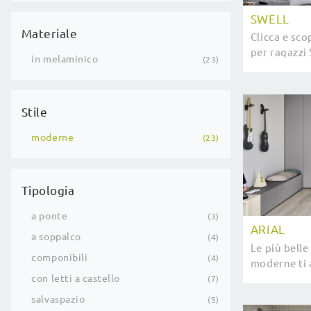
SWELL
Materiale
Clicca e sco
per ragazzi
in melaminico
23
componibili
Stile
moderne
23
Tipologia
a ponte
3
ARIAL
a soppalco
4
Le più belle
componibili
4
moderne ti 
modello Aria
con letti a castello
7
salvaspazio
5