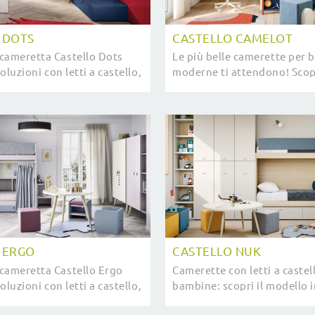
 DOTS
CASTELLO CAMELOT
cameretta Castello Dots
Le più belle camerette per 
soluzioni con letti a castello,
moderne ti attendono! Scopr
dare stanze moderne per
modello Castello Camelot di
 ERGO
CASTELLO NUK
cameretta Castello Ergo
Camerette con letti a castel
soluzioni con letti a castello,
bambine: scopri il modello i
stire stanze moderne per
melaminico Castello Nuk di 