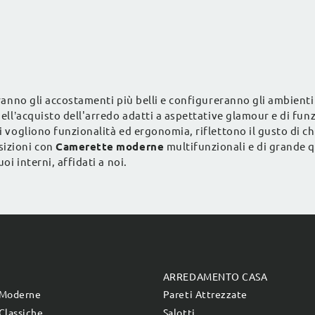
stanzette moderne.
eranno gli accostamenti più belli e configureranno gli ambienti 
 nell’acquisto dell'arredo adatti a aspettative glamour e di f
i vogliono funzionalità ed ergonomia, riflettono il gusto di chi
sizioni con
Camerette
moderne
multifunzionali e di grande q
oi interni, affidati a noi.
E
ARREDAMENTO CASA
 Moderne
Pareti Attrezzate
Classiche
Salotti