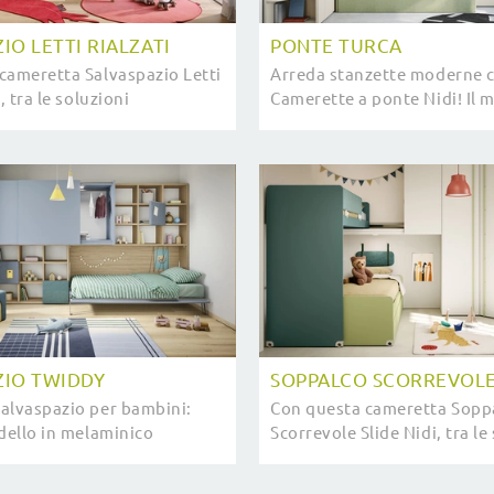
IO LETTI RIALZATI
PONTE TURCA
cameretta Salvaspazio Letti
Arreda stanzette moderne c
, tra le soluzioni
Camerette a ponte Nidi! Il 
, potrai arredare stanze
Ponte Turca in melaminico 
r bambine.
ragazzi.
ZIO TWIDDY
SOPPALCO SCORREVOLE
alvaspazio per bambini:
Con questa cameretta Sopp
odello in melaminico
Scorrevole Slide Nidi, tra le
 Twiddy di Nidi per
soppalco, potrai ammobilia
moderne.
moderne per bambini.