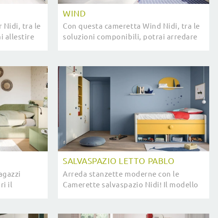
WIND
Nidi, tra le
Con questa cameretta Wind Nidi, tra le
i allestire
soluzioni componibili, potrai arredare
.
stanze moderne per ragazzi.
SALVASPAZIO LETTO PABLO
agazzi
Arreda stanzette moderne con le
i il
Camerette salvaspazio Nidi! Il modello
idi.
Salvaspazio Letto Pablo in melaminico
è per bambini.