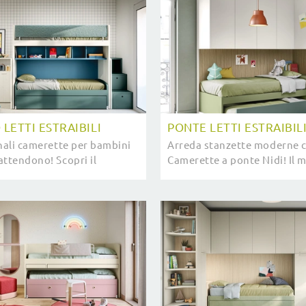
LETTI ESTRAIBILI
PONTE LETTI ESTRAIBIL
inali camerette per bambini
Arreda stanzette moderne c
attendono! Scopri il
Camerette a ponte Nidi! Il 
alco Letti Estraibili di
Ponte Letti Estraibili in me
per ragazzi.