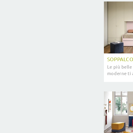
SOPPALC
Le più bell
moderne ti 
modello Sop