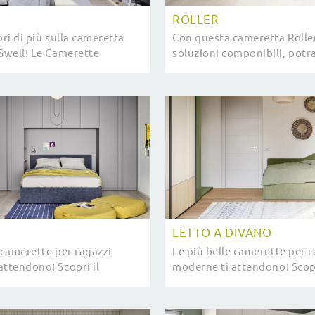
ROLLER
pri di più sulla cameretta
Con questa cameretta Roller 
 Swell! Le Camerette
soluzioni componibili, potra
 Nidi ti attendono.
stanze moderne per ragazzi
LETTO A DIVANO
 camerette per ragazzi
Le più belle camerette per r
attendono! Scopri il
moderne ti attendono! Scopr
l di Nidi.
modello Letto a Divano di N