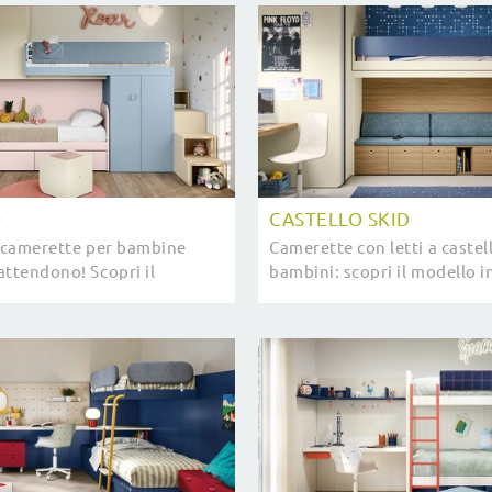
O
CASTELLO SKID
e camerette per bambine
Camerette con letti a castel
attendono! Scopri il
bambini: scopri il modello i
palco di Nidi.
melaminico Castello Skid di 
stanzette moderne.