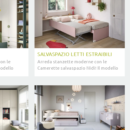
I
SALVASPAZIO LETTI ESTRAIBILI
on le
Arreda stanzette moderne con le
modello
Camerette salvaspazio Nidi! Il modello
laminico è
Salvaspazio Letti Estraibili in
melaminico è per bambine.