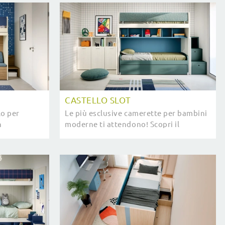
CASTELLO SLOT
lo per
Le più esclusive camerette per bambini
n
moderne ti attendono! Scopri il
Nidi per
modello Castello Slot di Nidi.