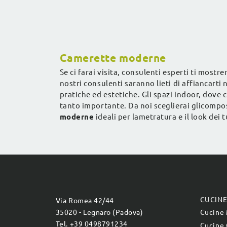
bambine.
Camerette moderne
Se ci farai visita, consulenti esperti ti mostr
nostri consulenti saranno lieti di affiancarti
pratiche ed estetiche. Gli spazi indoor, dove c
tanto importante. Da noi sceglierai glicompo
moderne
ideali per lametratura e il look dei tu
CUCIN
Via Romea 42/44
35020 - Legnaro (Padova)
Cucine
Tel. +39 0498791234
Cucine 