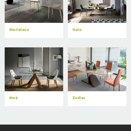
Meridiano
Italo
Moà
Zodiac