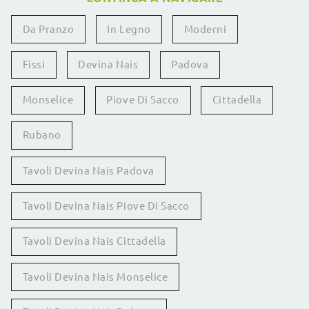
Da Pranzo
In Legno
Moderni
Fissi
Devina Nais
Padova
Monselice
Piove Di Sacco
Cittadella
Rubano
Tavoli Devina Nais Padova
Tavoli Devina Nais Piove Di Sacco
Tavoli Devina Nais Cittadella
Tavoli Devina Nais Monselice