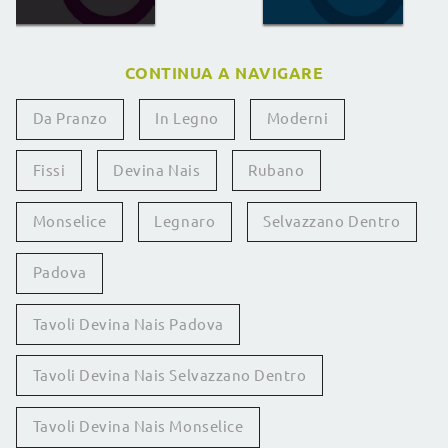
CONTINUA A NAVIGARE
Da Pranzo
In Legno
Moderni
Fissi
Devina Nais
Rubano
Monselice
Legnaro
Selvazzano Dentro
Padova
Tavoli Devina Nais Padova
Tavoli Devina Nais Selvazzano Dentro
Tavoli Devina Nais Monselice