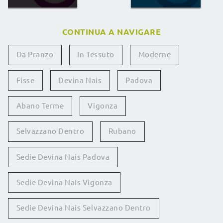
CONTINUA A NAVIGARE
Da Pranzo
In Tessuto
Moderne
Fisse
Devina Nais
Padova
Abano Terme
Vigonza
Selvazzano Dentro
Rubano
Sedie Devina Nais Padova
Sedie Devina Nais Vigonza
Sedie Devina Nais Selvazzano Dentro