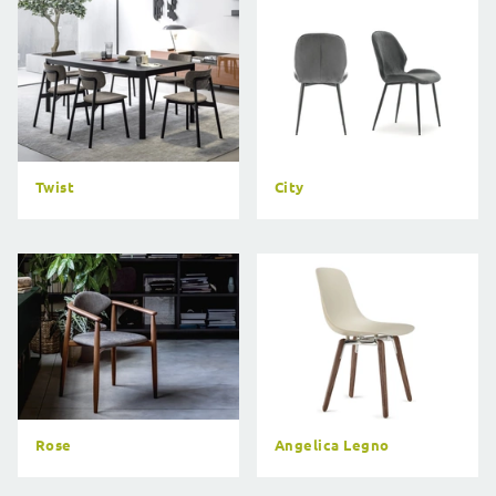
Twist
City
Rose
Angelica Legno