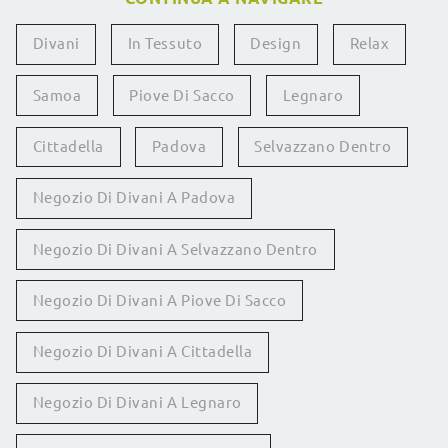
Divani
In Tessuto
Design
Relax
Samoa
Piove Di Sacco
Legnaro
Cittadella
Padova
Selvazzano Dentro
Negozio Di Divani A Padova
Negozio Di Divani A Selvazzano Dentro
Negozio Di Divani A Piove Di Sacco
Negozio Di Divani A Cittadella
Negozio Di Divani A Legnaro