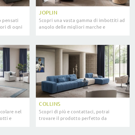
JOPLIN
o pensati
Scopri una vasta gamma di imbottiti ad
ori di ogni
angolo delle migliori marche e
r e
ottimizza il soggiorno che hai sempre
con ...
desiderato.
COLLINS
colare nel
Scopri di più e contattaci, potrai
otti e
trovare il prodotto perfetto da
do
posizionare nella zona giorno che hai
e il
sempre desiderato.