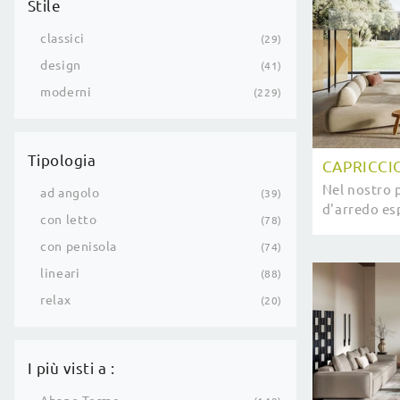
Stile
classici
29
design
41
moderni
229
Tipologia
CAPRICCI
Nel nostro 
ad angolo
39
d'arredo esp
con letto
78
scelta delle
con penisola
e Divani des
74
lineari
88
relax
20
I più visti a :