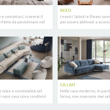
REED
ù e contattaci, troverai il
I nostri Salotti e Divani son
rfetto da posizionare nel
per essere abbinati a access
hai sempre desiderato.
tipo, come tavolini, abat jou
piantane o in combinazione 
GILLAN
 relax e convivialità nel
Nelle case moderne, in parti
i ogni casa sono condivisi
living, non mancano mai sal
 amici per via della
divani, comodi pezzi d’arre
divani e poltrone ampi e ...
imprescindibili per assicurar