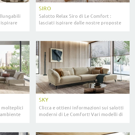
SIRO
llungabili
Salotto Relax Siro di Le Comfort :
 ispirare
lasciati ispirare dalle nostre proposte
ani e
di imbottiti moderni che possano
ano
assicurare comodità, funzionalità e
stile ...
SKY
 molteplici
Clicca e ottieni informazioni sui salotti
l'ambiente
moderni di Le Comfort! Vari modelli di
sign,
divani, come Sky, ti attendono.
omfort.