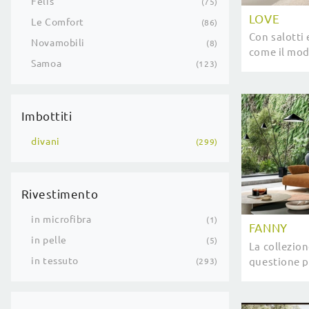
Felis
75
LOVE
Le Comfort
86
Con salotti 
Novamobili
8
come il mod
Samoa
123
completare 
Imbottiti
divani
299
Rivestimento
in microfibra
1
FANNY
in pelle
5
La collezion
in tessuto
questione p
293
originali pe
nome di funz