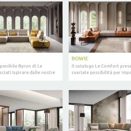
comfort tuo ...
BOWIE
onibile Byron di Le
Il catalogo Le Comfort pres
sciati ispirare dalle nostre
svariate possibilità per impr
 imbottiti design che
interni all'insegna di pratici
antire comodità,
estetica, mettendo al centro 
e ...