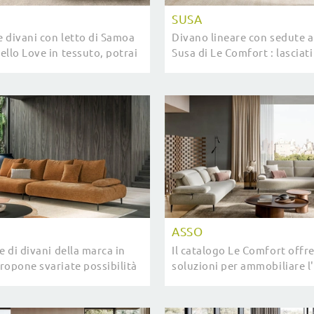
SUSA
e divani con letto di Samoa
Divano lineare con sedute a
ello Love in tessuto, potrai
Susa di Le Comfort : lasciati
il tuo progetto d'arredo.
dalle nostre proposte di div
poltrone moderni che poss
garantire ...
ASSO
e di divani della marca in
Il catalogo Le Comfort offre
ropone svariate possibilità
soluzioni per ammobiliare 
r decorare il soggiorno in
all'insegna di praticità e de
ionalità, comfort e ...
mettendo al centro il tuo c