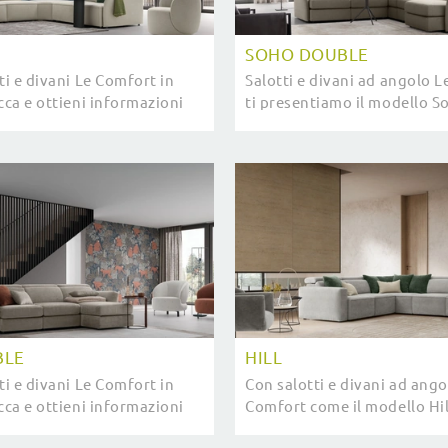
SOHO DOUBLE
ti e divani Le Comfort in
Salotti e divani ad angolo 
cca e ottieni informazioni
ti presentiamo il modello 
 Swan per spazi moderni.
in tessuto per completare i
BLE
HILL
ti e divani Le Comfort in
Con salotti e divani ad ango
cca e ottieni informazioni
Comfort come il modello Hill
Hill Double per spazi
potrai ultimare il tuo proge