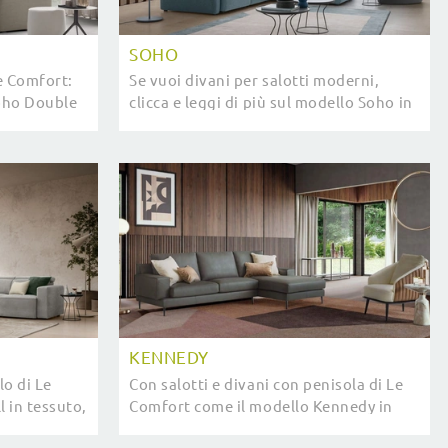
SOHO
Le Comfort:
Se vuoi divani per salotti moderni,
Soho Double
clicca e leggi di più sul modello Soho in
l soggiorno.
tessuto dell'azienda Le Comfort.
KENNEDY
lo di Le
Con salotti e divani con penisola di Le
 in tessuto,
Comfort come il modello Kennedy in
tto
pelle, potrai ultimare il tuo progetto