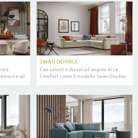
SWAN DOUBLE
enta
Con salotti e divani ad angolo di Le
eziosire gli
Comfort come il modello Swan Double
tà e
in tessuto, potrai ultimare il tuo
il tuo ...
progetto d'arredo.