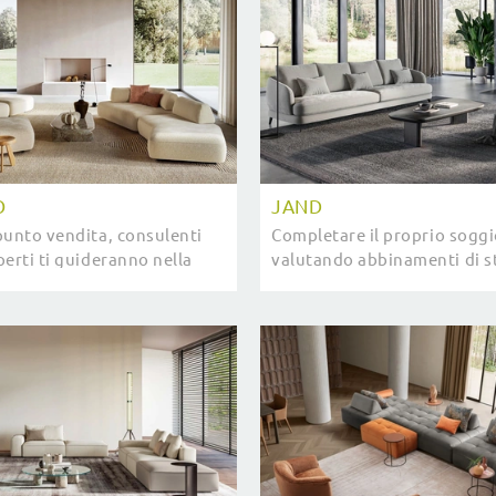
O
JAND
punto vendita, consulenti
Completare il proprio sogg
erti ti guideranno nella
valutando abbinamenti di st
 più belle proposte di Salotti
e accessori è essenziale: con
ign anche rivestiti ...
Divani Le Comfort potrai crea