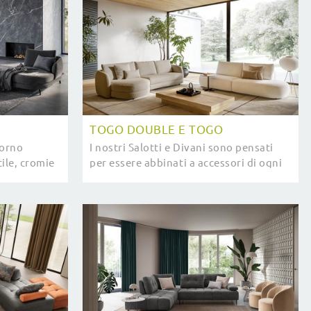
TOGO DOUBLE E TOGO
iorno
I nostri Salotti e Divani sono pensati
ile, cromie
per essere abbinati a accessori di ogni
 i Salotti e
tipo, come tavolini, abat jour e
re il ...
piantane o in combinazione con ...