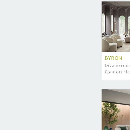
BYRON
Divano comp
Comfort : la
proposte di
possano gar
funzionalità 