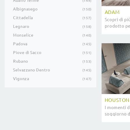
Abano Terme
149
Albignasego
150
ADAM
Cittadella
157
Scopri di pi
prodotto pe
Legnaro
158
living che 
Monselice
140
Padova
145
Piove di Sacco
151
Rubano
153
Selvazzano Dentro
145
Vigonza
147
HOUSTON
I momenti di
soggiorno d
da parenti e
presenza di 