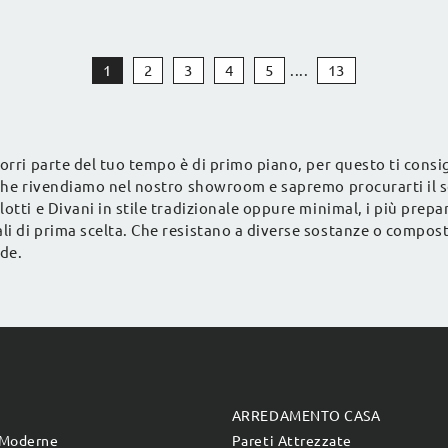
d'arredo.
1
2
3
4
5
....
13
orri parte del tuo tempo è di primo piano, per questo ti consi
 che rivendiamo nel nostro showroom e sapremo procurarti il se
otti e Divani in stile tradizionale oppure minimal, i più prepa
li di prima scelta. Che resistano a diverse sostanze o compost
dde.
E
ARREDAMENTO CASA
 Moderne
Pareti Attrezzate