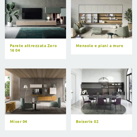
Parete attrezzata Zero
Mensole e piani a muro
16 04
Mixer 04
Boiserie 02