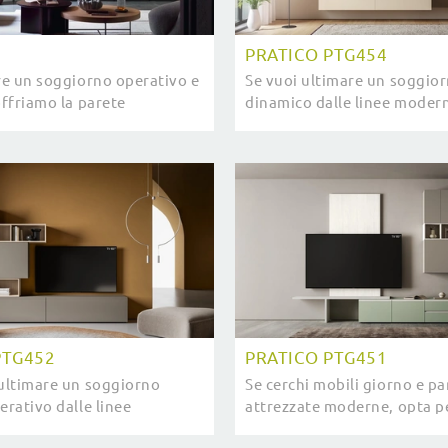
PRATICO PTG454
ire un soggiorno operativo e
Se vuoi ultimare un soggior
offriamo la parete
dinamico dalle linee modern
Dedalo Novamobili dalle
offriamo la parete attrezza
se moderne.
PTG454 SantaLucia.
PTG452
PRATICO PTG451
 ultimare un soggiorno
Se cerchi mobili giorno e pa
erativo dalle linee
attrezzate moderne, opta pe
 presentiamo la parete
modello Pratico PTG451 di 