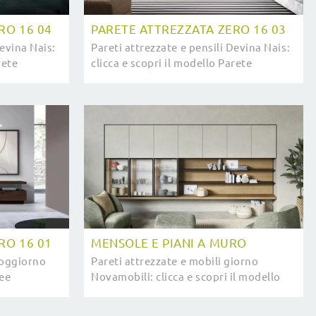
RO 16 04
PARETE ATTREZZATA ZERO 16 03
Devina Nais:
Pareti attrezzate e pensili Devina Nais:
rete
clicca e scopri il modello Parete
ai arricchire
attrezzata Zero 16 03 e potrai
.
valorizzare stanze moderne di ogni
genere.
RO 16 01
MENSOLE E PIANI A MURO
soggiorno
Pareti attrezzate e mobili giorno
nee
Novamobili: clicca e scopri il modello
 parete
Mensole e piani a muro e potrai
a Zero 16 01
completare stanze moderne di ogni