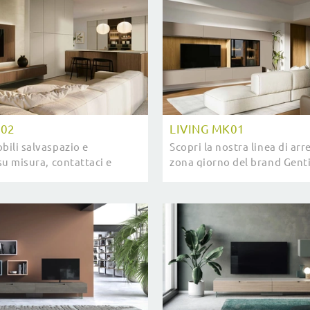
K02
LIVING MK01
bili salvaspazio e
Scopri la nostra linea di arre
 su misura, contattaci e
zona giorno del brand Genti
iù sull'Arredamento Casa dei
potrai arredare i tuoi inter
and.
design unico e la contenitivi