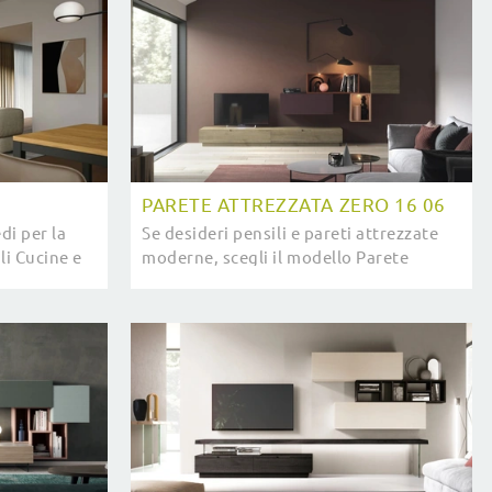
PARETE ATTREZZATA ZERO 16 06
di per la
Se desideri pensili e pareti attrezzate
li Cucine e
moderne, scegli il modello Parete
ni con un
attrezzata Zero 16 06 di Devina Nais:
tà ...
clicca e ottieni informazioni!