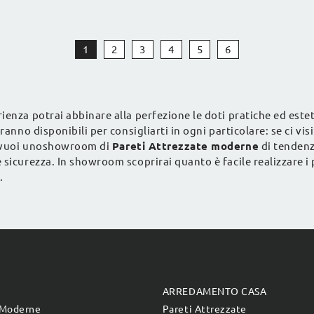
Pratico PTG452 SantaLucia.
clicca e ottieni informazioni
1
2
3
4
5
6
ienza potrai abbinare alla perfezione le doti pratiche ed estet
ranno disponibili per consigliarti in ogni particolare: se ci vi
Se vuoi unoshowroom di
Pareti Attrezzate moderne
di tendenza
sicurezza. In showroom scoprirai quanto è facile realizzare i p
.
E
ARREDAMENTO CASA
 Moderne
Pareti Attrezzate