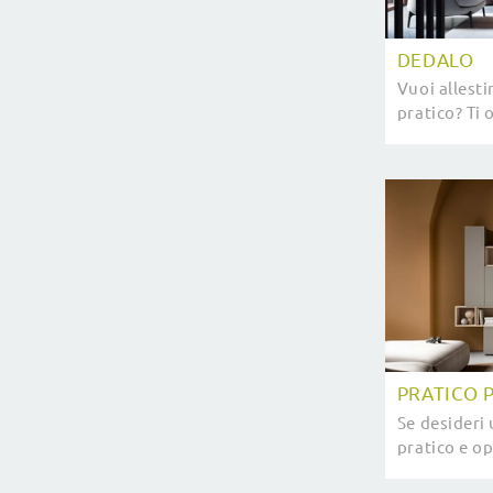
DEDALO
Vuoi allest
pratico? Ti 
attrezzata 
forme deci
PRATICO 
Se desideri
pratico e op
moderne, ti