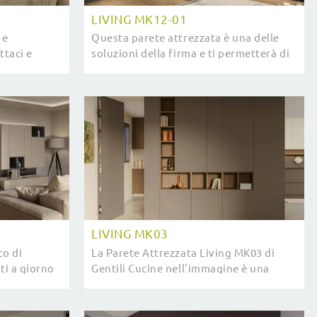
LIVING MK12-01
 e
Questa parete attrezzata è una delle
ttaci e
soluzioni della firma e ti permetterà di
Arredamento
arredare la zona giorno seguendo le
più personali esigenze abitative.
LIVING MK03
co di
La Parete Attrezzata Living MK03 di
i a giorno
Gentili Cucine nell'immagine è una
ezzate
delle più originali soluzioni d’arredo sul
orno
mercato: l'alta componibilità e le ...