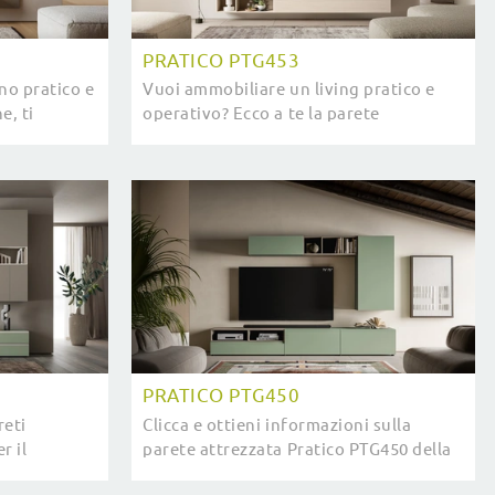
PRATICO PTG453
no pratico e
Vuoi ammobiliare un living pratico e
e, ti
operativo? Ecco a te la parete
ta Pratico
attrezzata Pratico PTG453 SantaLucia
dalle linee decise moderne.
PRATICO PTG450
reti
Clicca e ottieni informazioni sulla
r il
parete attrezzata Pratico PTG450 della
SantaLucia:
marca SantaLucia: è la soluzione dalle