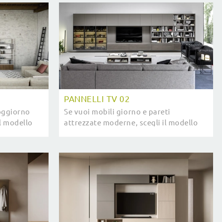
tipo.
PANNELLI TV 02
soggiorno
Se vuoi mobili giorno e pareti
il modello
attrezzate moderne, scegli il modello
re stanze
Pannelli TV 02 di Novamobili: clicca e
scopri di più!