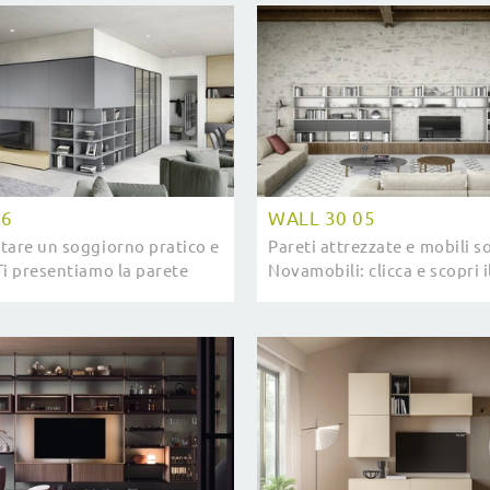
Devina ...
06
WALL 30 05
tare un soggiorno pratico e
Pareti attrezzate e mobili 
Ti presentiamo la parete
Novamobili: clicca e scopri 
Wall 30 06 Novamobili dalle
Wall 30 05 e potrai arricchi
se moderne.
moderne di ogni genere.