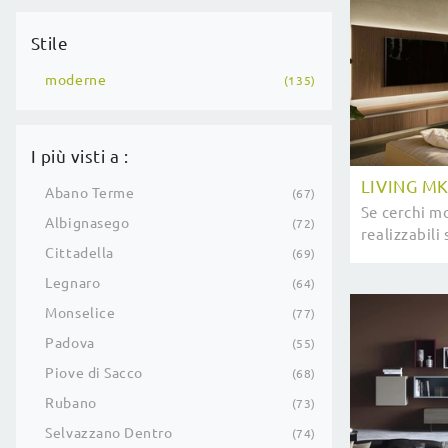
Stile
moderne
135
I più visti a :
LIVING M
Abano Terme
67
Se cerchi mo
Albignasego
72
realizzabili
Cittadella
69
scopri di p
migliori br
Legnaro
64
Monselice
77
Padova
55
Piove di Sacco
68
Rubano
73
Selvazzano Dentro
74