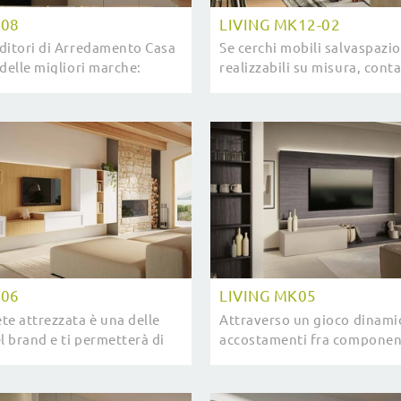
K08
LIVING MK12-02
ditori di Arredamento Casa
Se cerchi mobili salvaspazio
delle migliori marche:
realizzabili su misura, conta
 ottieni informazioni!
ottieni informazioni sull'
più attuali e particolari ...
Casa dei migliori brand.
K06
LIVING MK05
te attrezzata è una delle
Attraverso un gioco dinami
l brand e ti permetterà di
accostamenti fra component
 la zona giorno secondo le
o vani chiusi, le Pareti Attr
ari esigenze abitative.
moderne arredano il soggi
sfruttando ...