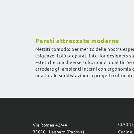
attrezzata 
Pareti attrezzate moderne
Mettiti comodo: per merito della nostra esper
esigenze. I più preparati interior designers sa
estetiche con diverse soluzioni di qualità. 
arredare gli ambienti interni con ergonomia e 
una totale soddisfazione a progetto ultimato
CUCIN
Via Romea 42/44
35020 - Legnaro (Padova)
Cucine