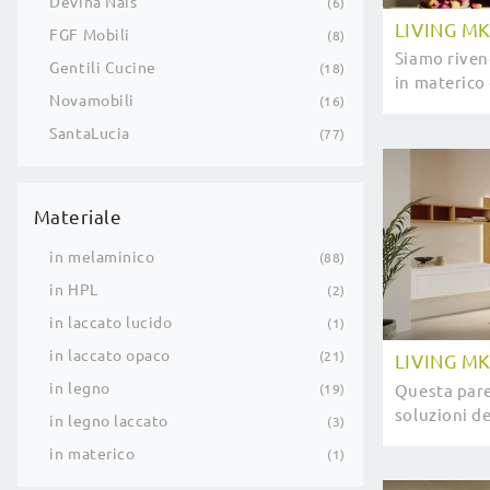
Devina Nais
6
LIVING M
FGF Mobili
8
Siamo riven
Gentili Cucine
18
in materico 
Novamobili
16
contattaci e
Studiando le 
SantaLucia
77
Materiale
in melaminico
88
in HPL
2
in laccato lucido
1
in laccato opaco
21
LIVING M
in legno
Questa pare
19
soluzioni de
in legno laccato
3
ammobiliare
in materico
1
più particol