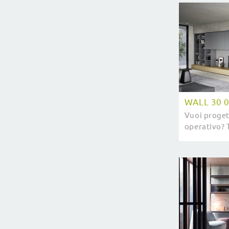
WALL 30 
Vuoi proget
operativo? 
attrezzata 
forme deci