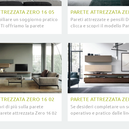
TTREZZATA ZERO 16 05
PARETE ATTREZZATA ZE
liare un soggiorno pratico
Pareti attrezzate e pensili 
Ti offriamo la parete
clicca e scopri il modello Pa
Parete attrezzata Zero 16 05
attrezzata Zero 16 04 e potr
dalle forme decise ...
stanze moderne di ogni tipo
TTREZZATA ZERO 16 02
PARETE ATTREZZATA ZE
pri di più sulla parete
Se desideri completare un 
Parete attrezzata Zero 16 02
operativo e pratico dalle li
vina Nais: è la soluzione
moderne, ti presentiamo la
moderne perfetta per te.
attrezzata Parete attrezzat