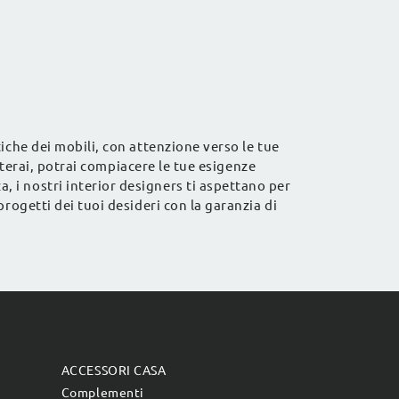
!
linee moderne perfetta per te.
iche dei mobili, con attenzione verso le tue
siterai, potrai compiacere le tue esigenze
, i nostri interior designers ti aspettano per
rogetti dei tuoi desideri con la garanzia di
ACCESSORI CASA
Complementi