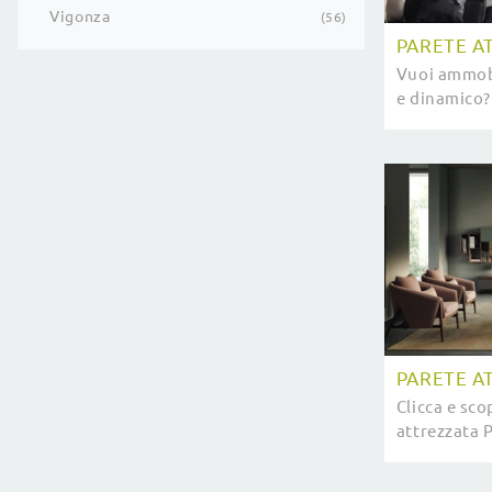
Vigonza
56
PARETE A
Vuoi ammobi
e dinamico? 
attrezzata 
Devina Nais 
PARETE A
Clicca e sco
attrezzata 
del brand De
dalle linee 