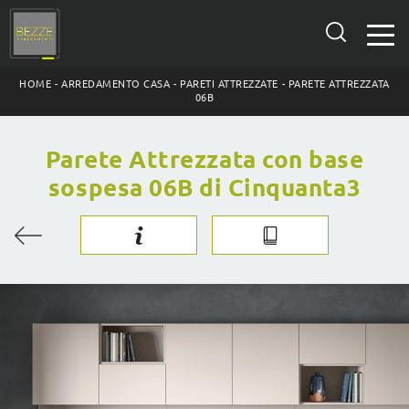
HOME
-
ARREDAMENTO CASA
-
PARETI ATTREZZATE
-
PARETE ATTREZZATA
06B
Parete Attrezzata con base
sospesa 06B di Cinquanta3