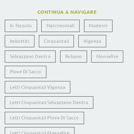
CONTINUA A NAVIGARE
In Tessuto
Matrimoniali
Moderni
Imbottiti
Cinquanta3
Vigonza
Selvazzano Dentro
Rubano
Monselice
Piove Di Sacco
Letti Cinquanta3 Vigonza
Letti Cinquanta3 Selvazzano Dentro
Letti Cinquanta3 Piove Di Sacco
Letti Cinquanta3 Monselice